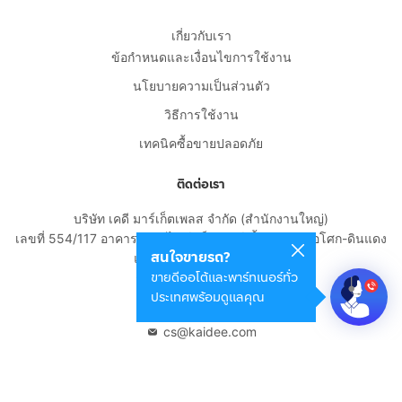
เกี่ยวกับเรา
ข้อกำหนดและเงื่อนไขการใช้งาน
นโยบายความเป็นส่วนตัว
วิธีการใช้งาน
เทคนิคซื้อขายปลอดภัย
ติดต่อเรา
บริษัท เคดี มาร์เก็ตเพลส จำกัด (สำนักงานใหญ่)
เลขที่ 554/117 อาคารสกายไนน์ เซ็นเตอร์ ชั้น 22 ถนนอโศก-ดินแดง
สนใจขายรถ?
แขวงดินแดง เขตดินแดง
ขายดีออโต้และพาร์ทเนอร์ทั่ว
กรุงเทพมหานคร 10400
ประเทศพร้อมดูแลคุณ
02-108-8531
cs@kaidee.com