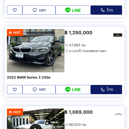
แชท
โทร
LINE
฿
1,290,000
HOT
47,893 กม.
บางกะปิ กรุงเทพมหานคร
2022 BMW Series 3 330e
แชท
โทร
LINE
฿
1,069,000
HOT
66,000 กม.