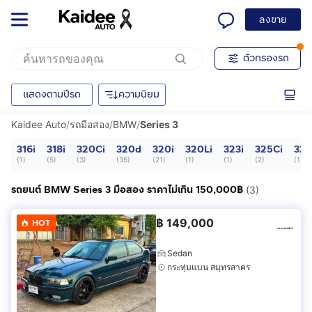
ลงขาย
ตัวกรองรถ
แสดงตามปีรถ
ความนิยม
Kaidee Auto
/
รถมือสอง
/
BMW
/
Series 3
316i
318i
320Ci
320d
320i
320Li
323i
325Ci
32
(
1
)
(
5
)
(
3
)
(
35
)
(
21
)
(
1
)
(
1
)
(
2
)
(
1
)
รถยนต์ BMW Series 3 มือสอง ราคาไม่เกิน 150,000฿
(3)
฿
149,000
HOT
Sedan
กระทุ่มแบน สมุทรสาคร