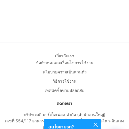
เกี่ยวกับเรา
ข้อกำหนดและเงื่อนไขการใช้งาน
นโยบายความเป็นส่วนตัว
วิธีการใช้งาน
เทคนิคซื้อขายปลอดภัย
ติดต่อเรา
บริษัท เคดี มาร์เก็ตเพลส จำกัด (สำนักงานใหญ่)
เลขที่ 554/117 อาคารสกายไนน์ เซ็นเตอร์ ชั้น 22 ถนนอโศก-ดินแดง
สนใจขายรถ?
แขวงดินแดง เขตดินแดง