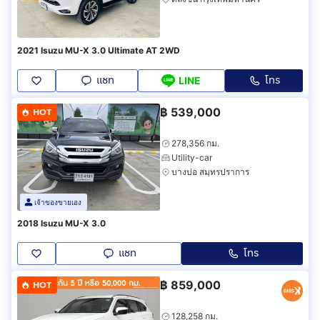
2021 Isuzu MU-X 3.0 Ultimate AT 2WD
แชท
โทร
LINE
฿
539,000
HOT
278,356 กม.
Utility-car
บางบ่อ สมุทรปราการ
เจ้าของขายเอง
2018 Isuzu MU-X 3.0
แชท
โทร
฿
859,000
HOT
128,258 กม.