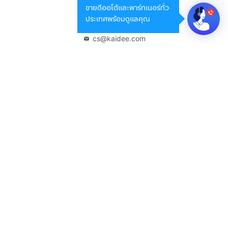
ขายดีออโต้และพาร์ทเนอร์ทั่ว
กรุงเทพมหานคร 10400
ประเทศพร้อมดูแลคุณ
02-108-8531
cs@kaidee.com
บริษัทในเครือ
Carro Thailand
Innorithm
Motto Auction
Genie Fintech
เพื่อประสบการณ์ใช้งานที่ดีขึ้น
© 2568 บริษัท เคดี มาร์เก็ตเพลส จำกัด