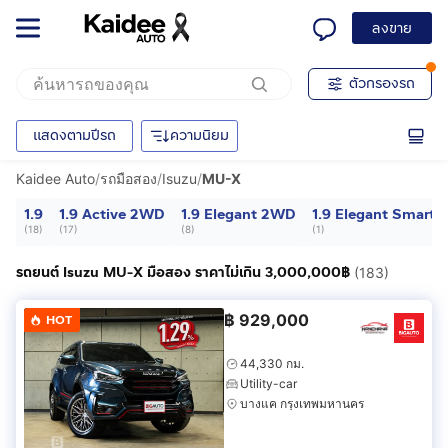
ลงขาย
ตัวกรองรถ
แสดงตามปีรถ
ความนิยม
Kaidee Auto
/
รถมือสอง
/
Isuzu
/
MU-X
1.9
1.9 Active 2WD
1.9 Elegant 2WD
1.9 Elegant Smart
(
18
)
(
17
)
(
8
)
(
1
)
รถยนต์ Isuzu MU-X มือสอง ราคาไม่เกิน 3,000,000฿
(183)
฿
929,000
HOT
44,330 กม.
Utility-car
บางแค กรุงเทพมหานคร