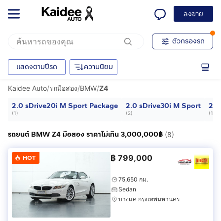
ลงขาย
ตัวกรองรถ
แสดงตามปีรถ
ความนิยม
Kaidee Auto
/
รถมือสอง
/
BMW
/
Z4
2.0 sDrive20i M Sport Package
2.0 sDrive30i M Sport
2.2
(
1
)
(
2
)
(
1
)
รถยนต์ BMW Z4 มือสอง ราคาไม่เกิน 3,000,000฿
(8)
฿
799,000
HOT
75,650 กม.
Sedan
บางแค กรุงเทพมหานคร