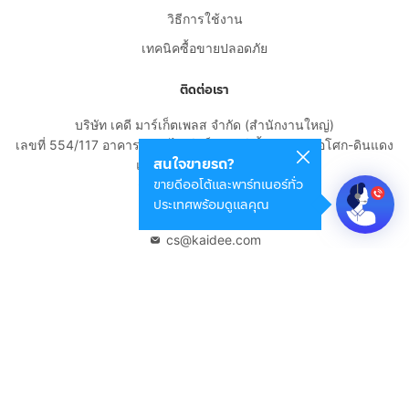
วิธีการใช้งาน
เทคนิคซื้อขายปลอดภัย
ติดต่อเรา
บริษัท เคดี มาร์เก็ตเพลส จำกัด (สำนักงานใหญ่)
เลขที่ 554/117 อาคารสกายไนน์ เซ็นเตอร์ ชั้น 22 ถนนอโศก-ดินแดง
สนใจขายรถ?
แขวงดินแดง เขตดินแดง
ขายดีออโต้และพาร์ทเนอร์ทั่ว
กรุงเทพมหานคร 10400
ประเทศพร้อมดูแลคุณ
02-108-8531
cs@kaidee.com
บริษัทในเครือ
Carro Thailand
Innorithm