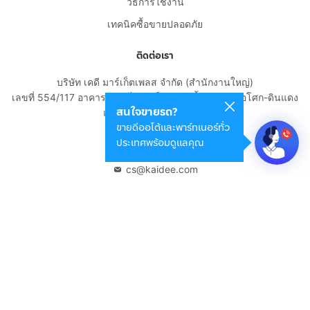
วิธีการใช้งาน
เทคนิคซื้อขายปลอดภัย
ติดต่อเรา
บริษัท เคดี มาร์เก็ตเพลส จำกัด (สำนักงานใหญ่)
เลขที่ 554/117 อาคารสกายไนน์ เซ็นเตอร์ ชั้น 22 ถนนอโศก-ดินแดง
สนใจขายรถ?
แขวงดินแดง เขตดินแดง
ขายดีออโต้และพาร์ทเนอร์ทั่ว
กรุงเทพมหานคร 10400
ประเทศพร้อมดูแลคุณ
02-108-8531
cs@kaidee.com
บริษัทในเครือ
Carro Thailand
Innorithm
Motto Auction