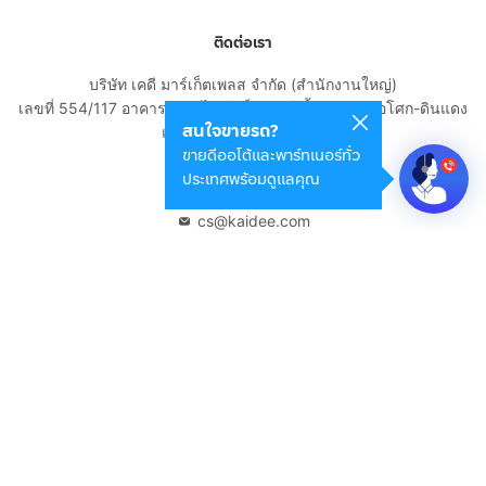
ติดต่อเรา
บริษัท เคดี มาร์เก็ตเพลส จำกัด (สำนักงานใหญ่)
เลขที่ 554/117 อาคารสกายไนน์ เซ็นเตอร์ ชั้น 22 ถนนอโศก-ดินแดง
สนใจขายรถ?
แขวงดินแดง เขตดินแดง
ขายดีออโต้และพาร์ทเนอร์ทั่ว
กรุงเทพมหานคร 10400
ประเทศพร้อมดูแลคุณ
02-108-8531
cs@kaidee.com
บริษัทในเครือ
Carro Thailand
Innorithm
Motto Auction
Genie Fintech