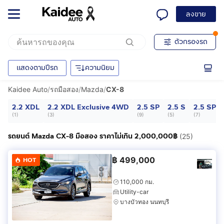
ลงขาย
ตัวกรองรถ
แสดงตามปีรถ
ความนิยม
Kaidee Auto
/
รถมือสอง
/
Mazda
/
CX-8
2.2 XDL
2.2 XDL Exclusive 4WD
2.5 SP
2.5 S
2.5 SP E
(
1
)
(
3
)
(
9
)
(
5
)
(
7
)
รถยนต์ Mazda CX-8 มือสอง ราคาไม่เกิน 2,000,000฿
(25)
฿
499,000
HOT
110,000 กม.
Utility-car
บางบัวทอง นนทบุรี