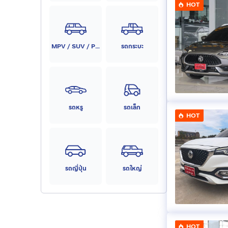
HOT
MPV / SUV / PPV
รถกระบะ
รถหรู
รถเล็ก
HOT
รถญี่ปุ่น
รถใหญ่
HOT