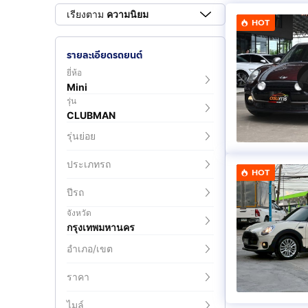
เรียงตาม
ความนิยม
HOT
รายละเอียดรถยนต์
ยี่ห้อ
Mini
รุ่น
CLUBMAN
รุ่นย่อย
ประเภทรถ
HOT
ปีรถ
จังหวัด
กรุงเทพมหานคร
อำเภอ/เขต
ราคา
ไมล์