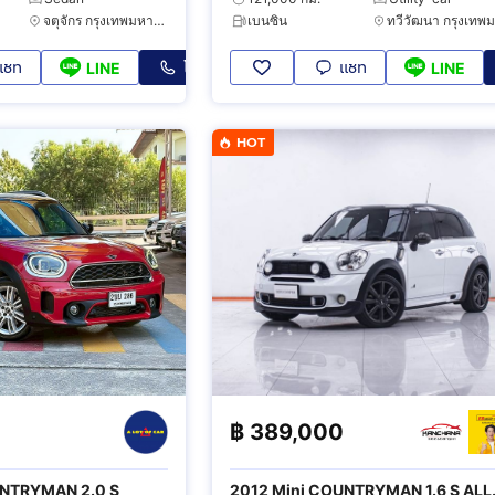
จตุจักร กรุงเทพมหานคร
เบนซิน
แชท
โทร
แชท
LINE
LINE
HOT
฿
389,000
UNTRYMAN 2.0 S
2012 Mini COUNTRYMAN 1.6 S ALL