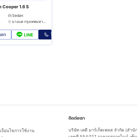
h Cooper 1.6 S
Sedan
บางแค กรุงเทพมหานคร
แชท
โทร
LINE
ติดต่อเรา
บริษัท เคดี มาร์เก็ตเพลส จำกัด (สำน
งื่อนไขการใช้งาน
เลขที่ 554/117 อาคารสกายไนน์ เซ็นเ