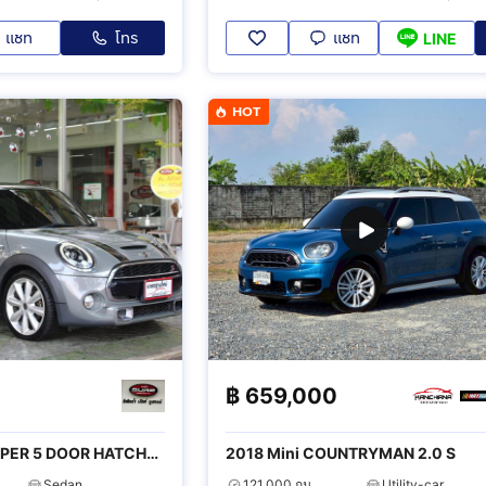
แชท
โทร
แชท
LINE
HOT
0
฿
659,000
OPER 5 DOOR HATCH
2018 Mini COUNTRYMAN 2.0 S
Sedan
121,000 กม.
Utility-car