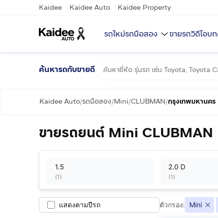
Kaidee
Kaidee Auto
Kaidee Property
รถใหม่
รถมือสอง
ขายรถ
วิดีโอ
บท
ค้นหารถกับขายดี
Kaidee Auto
รถมือสอง
Mini
CLUBMAN
กรุงเทพมหานคร
/
/
/
/
ขายรถยนต์ Mini CLUBMAN ม
1.5
2.0 D
(
1
)
(
1
)
แสดงตามปีรถ
ตัวกรอง:
Mini