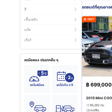
รถยนต์ที่คุณอาจ
สี
HOT
เชื้อเพลิง
แก๊ส
เกียร์
รถมือสอง ประเภทอื่น ๆ
฿
699,000
รถไมล์น้อย
รถไม่เกิน 2 ปี
2015 Mini COO
85,262 กม.
เบนซิน