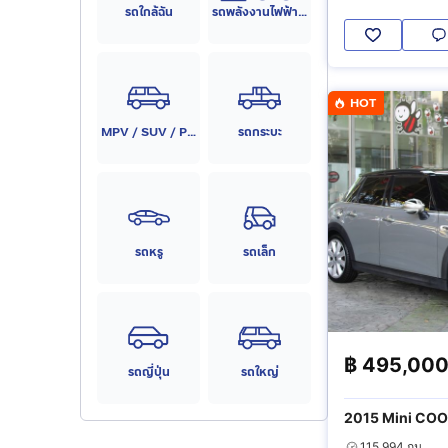
รถใกล้ฉัน
รถพลังงานไฟฟ้า (EV)
HOT
MPV / SUV / PPV
รถกระบะ
รถหรู
รถเล็ก
฿
495,00
รถญี่ปุ่น
รถใหญ่
2015 Mini CO
2.0 S
115,994 กม.