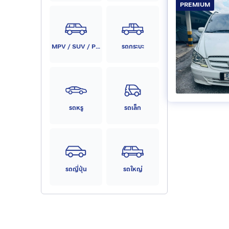
PREMIUM
MPV / SUV / PPV
รถกระบะ
รถหรู
รถเล็ก
รถญี่ปุ่น
รถใหญ่