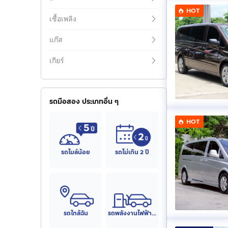
HOT
เชื้อเพลิง
แก๊ส
เกียร์
รถมือสอง ประเภทอื่น ๆ
HOT
รถไมล์น้อย
รถไม่เกิน 2 ปี
รถใกล้ฉัน
รถพลังงานไฟฟ้า (EV)