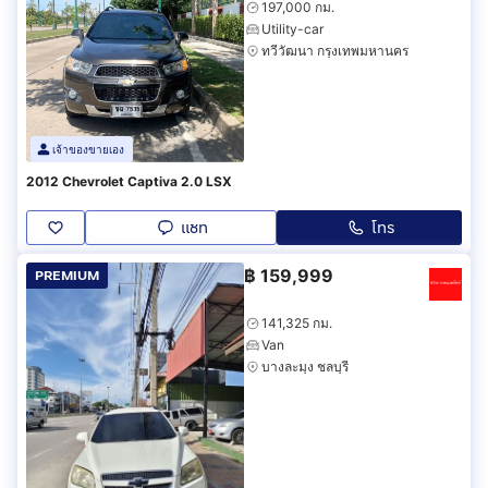
197,000 กม.
Utility-car
ทวีวัฒนา กรุงเทพมหานคร
เจ้าของขายเอง
2012 Chevrolet Captiva 2.0 LSX
แชท
โทร
฿
159,999
PREMIUM
141,325 กม.
Van
บางละมุง ชลบุรี