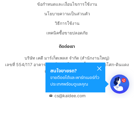
ข้อกำหนดและเงื่อนไขการใช้งาน
นโยบายความเป็นส่วนตัว
วิธีการใช้งาน
เทคนิคซื้อขายปลอดภัย
ติดต่อเรา
บริษัท เคดี มาร์เก็ตเพลส จำกัด (สำนักงานใหญ่)
เลขที่ 554/117 อาคารสกายไนน์ เซ็นเตอร์ ชั้น 22 ถนนอโศก-ดินแดง
สนใจขายรถ?
แขวงดินแดง เขตดินแดง
ขายดีออโต้และพาร์ทเนอร์ทั่ว
กรุงเทพมหานคร 10400
ประเทศพร้อมดูแลคุณ
02-108-8531
cs@kaidee.com
บริษัทในเครือ