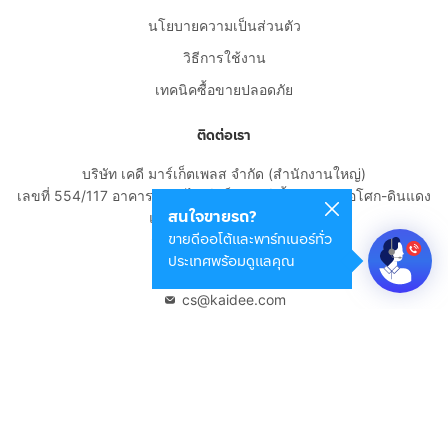
นโยบายความเป็นส่วนตัว
วิธีการใช้งาน
เทคนิคซื้อขายปลอดภัย
ติดต่อเรา
บริษัท เคดี มาร์เก็ตเพลส จำกัด (สำนักงานใหญ่)
เลขที่ 554/117 อาคารสกายไนน์ เซ็นเตอร์ ชั้น 22 ถนนอโศก-ดินแดง
สนใจขายรถ?
แขวงดินแดง เขตดินแดง
ขายดีออโต้และพาร์ทเนอร์ทั่ว
กรุงเทพมหานคร 10400
ประเทศพร้อมดูแลคุณ
02-108-8531
cs@kaidee.com
บริษัทในเครือ
Carro Thailand