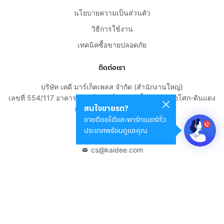
นโยบายความเป็นส่วนตัว
วิธีการใช้งาน
เทคนิคซื้อขายปลอดภัย
ติดต่อเรา
บริษัท เคดี มาร์เก็ตเพลส จำกัด (สำนักงานใหญ่)
เลขที่ 554/117 อาคารสกายไนน์ เซ็นเตอร์ ชั้น 22 ถนนอโศก-ดินแดง
สนใจขายรถ?
แขวงดินแดง เขตดินแดง
ขายดีออโต้และพาร์ทเนอร์ทั่ว
กรุงเทพมหานคร 10400
ประเทศพร้อมดูแลคุณ
02-108-8531
cs@kaidee.com
บริษัทในเครือ
Carro Thailand