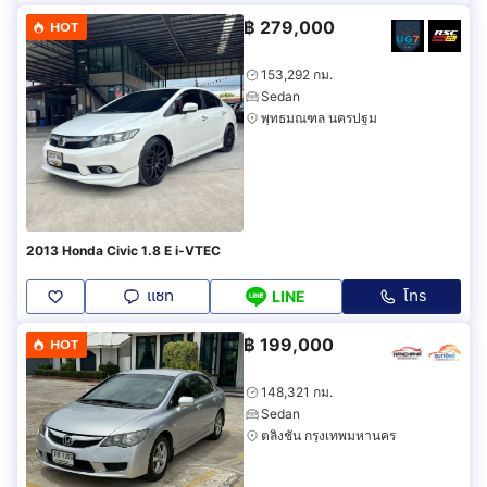
฿
279,000
HOT
153,292 กม.
Sedan
พุทธมณฑล นครปฐม
2013 Honda Civic 1.8 E i-VTEC
แชท
โทร
LINE
฿
199,000
HOT
148,321 กม.
Sedan
ตลิ่งชัน กรุงเทพมหานคร