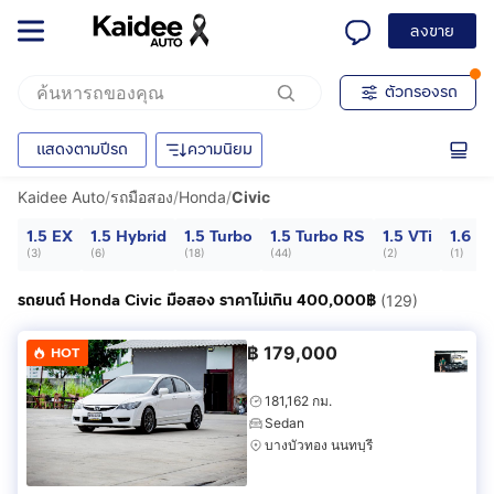
ลงขาย
ตัวกรองรถ
แสดงตามปีรถ
ความนิยม
Kaidee Auto
/
รถมือสอง
/
Honda
/
Civic
1.5 EX
1.5 Hybrid
1.5 Turbo
1.5 Turbo RS
1.5 VTi
1.6 EX
(
3
)
(
6
)
(
18
)
(
44
)
(
2
)
(
1
)
รถยนต์ Honda Civic มือสอง ราคาไม่เกิน 400,000฿
(129)
฿
179,000
HOT
181,162 กม.
Sedan
บางบัวทอง นนทบุรี