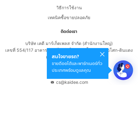
วิธีการใช้งาน
เทคนิคซื้อขายปลอดภัย
ติดต่อเรา
บริษัท เคดี มาร์เก็ตเพลส จำกัด (สำนักงานใหญ่)
เลขที่ 554/117 อาคารสกายไนน์ เซ็นเตอร์ ชั้น 22 ถนนอโศก-ดินแดง
สนใจขายรถ?
แขวงดินแดง เขตดินแดง
ขายดีออโต้และพาร์ทเนอร์ทั่ว
กรุงเทพมหานคร 10400
ประเทศพร้อมดูแลคุณ
02-108-8531
cs@kaidee.com
บริษัทในเครือ
Carro Thailand
Innorithm