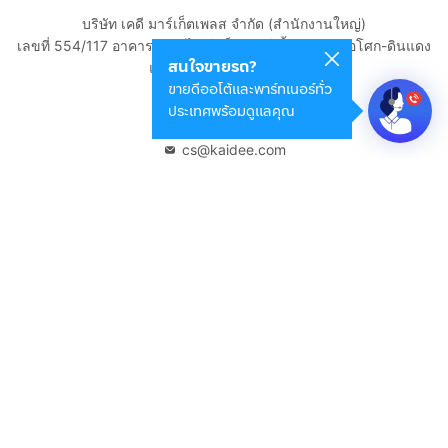
บริษัท เคดี มาร์เก็ตเพลส จำกัด (สำนักงานใหญ่)
เลขที่ 554/117 อาคารสกายไนน์ เซ็นเตอร์ ชั้น 22 ถนนอโศก-ดินแดง
สนใจขายรถ?
แขวงดินแดง เขตดินแดง
ขายดีออโต้และพาร์ทเนอร์ทั่ว
กรุงเทพมหานคร 10400
ประเทศพร้อมดูแลคุณ
02-108-8531
cs@kaidee.com
บริษัทในเครือ
Carro Thailand
Innorithm
Motto Auction
Genie Fintech
เพื่อประสบการณ์ใช้งานที่ดีขึ้น