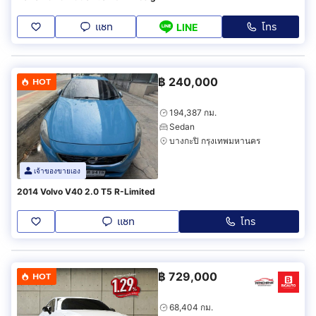
แชท
โทร
LINE
฿
240,000
HOT
194,387 กม.
Sedan
บางกะปิ กรุงเทพมหานคร
เจ้าของขายเอง
2014 Volvo V40 2.0 T5 R-Limited
แชท
โทร
฿
729,000
HOT
68,404 กม.