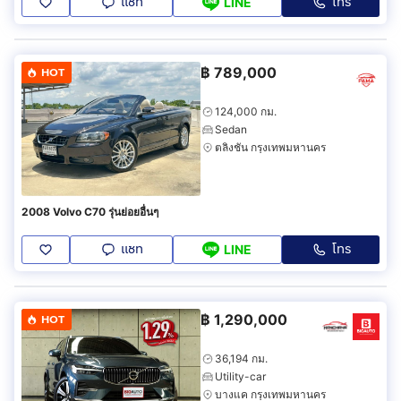
แชท
โทร
LINE
฿
789,000
HOT
124,000 กม.
Sedan
ตลิ่งชัน กรุงเทพมหานคร
2008 Volvo C70 รุ่นย่อยอื่นๆ
แชท
โทร
LINE
฿
1,290,000
HOT
36,194 กม.
Utility-car
บางแค กรุงเทพมหานคร