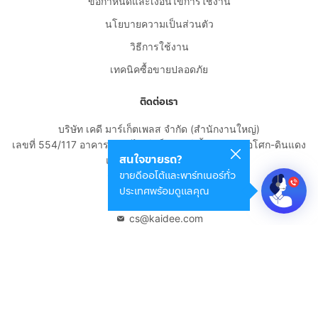
ข้อกำหนดและเงื่อนไขการใช้งาน
นโยบายความเป็นส่วนตัว
วิธีการใช้งาน
เทคนิคซื้อขายปลอดภัย
ติดต่อเรา
บริษัท เคดี มาร์เก็ตเพลส จำกัด (สำนักงานใหญ่)
เลขที่ 554/117 อาคารสกายไนน์ เซ็นเตอร์ ชั้น 22 ถนนอโศก-ดินแดง
สนใจขายรถ?
แขวงดินแดง เขตดินแดง
ขายดีออโต้และพาร์ทเนอร์ทั่ว
กรุงเทพมหานคร 10400
ประเทศพร้อมดูแลคุณ
02-108-8531
cs@kaidee.com
บริษัทในเครือ
Carro Thailand