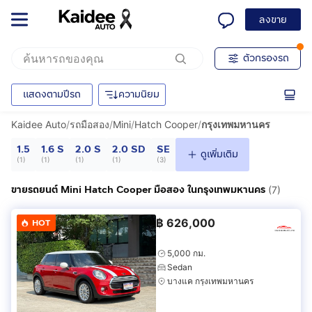
ลงขาย
ตัวกรองรถ
แสดงตามปีรถ
ความนิยม
Kaidee Auto
/
รถมือสอง
/
Mini
/
Hatch Cooper
/
กรุงเทพมหานคร
1.5
1.6 S
2.0 S
2.0 SD
SE
ดูเพิ่มเติม
(
1
)
(
1
)
(
1
)
(
1
)
(
3
)
ขายรถยนต์ Mini Hatch Cooper มือสอง ในกรุงเทพมหานคร
(7)
฿
626,000
HOT
5,000 กม.
Sedan
บางแค กรุงเทพมหานคร