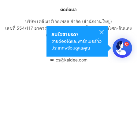
ติดต่อเรา
บริษัท เคดี มาร์เก็ตเพลส จำกัด (สำนักงานใหญ่)
เลขที่ 554/117 อาคารสกายไนน์ เซ็นเตอร์ ชั้น 22 ถนนอโศก-ดินแดง
สนใจขายรถ?
แขวงดินแดง เขตดินแดง
ขายดีออโต้และพาร์ทเนอร์ทั่ว
กรุงเทพมหานคร 10400
ประเทศพร้อมดูแลคุณ
02-108-8531
cs@kaidee.com
บริษัทในเครือ
Carro Thailand
Innorithm
Motto Auction
Genie Fintech