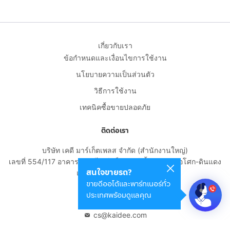
เกี่ยวกับเรา
ข้อกำหนดและเงื่อนไขการใช้งาน
นโยบายความเป็นส่วนตัว
วิธีการใช้งาน
เทคนิคซื้อขายปลอดภัย
ติดต่อเรา
บริษัท เคดี มาร์เก็ตเพลส จำกัด (สำนักงานใหญ่)
เลขที่ 554/117 อาคารสกายไนน์ เซ็นเตอร์ ชั้น 22 ถนนอโศก-ดินแดง
สนใจขายรถ?
แขวงดินแดง เขตดินแดง
ขายดีออโต้และพาร์ทเนอร์ทั่ว
กรุงเทพมหานคร 10400
ประเทศพร้อมดูแลคุณ
02-108-8531
cs@kaidee.com