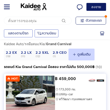
ลงขาย
ตัวกรองรถ
แสดงตามปีรถ
ความนิยม
Kaidee Auto
/
รถมือสอง
/
Kia
/
Grand Carnival
2.2 EX
2.2 LX
2.2 SXL
2.9 CEO
ดูเพิ่มเติม
(
19
)
(
11
)
(
12
)
(
1
)
รถยนต์ Kia Grand Carnival มือสอง ราคาไม่เกิน 500,000฿
(10)
฿
459,000
HOT
173,000 กม.
Utility-car
ทวีวัฒนา กรุงเทพมหานคร