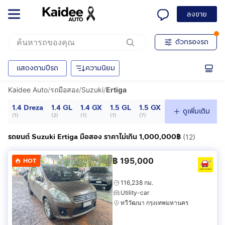
ลงขาย
ตัวกรองรถ
แสดงตามปีรถ
ความนิยม
Kaidee Auto
/
รถมือสอง
/
Suzuki
/
Ertiga
1.4 Dreza
1.4 GL
1.4 GX
1.5 GL
1.5 GX
ดูเพิ่มเติม
(
1
)
(
2
)
(
1
)
(
1
)
(
7
)
รถยนต์ Suzuki Ertiga มือสอง ราคาไม่เกิน 1,000,000฿
(12)
฿
195,000
HOT
116,238 กม.
Utility-car
ทวีวัฒนา กรุงเทพมหานคร