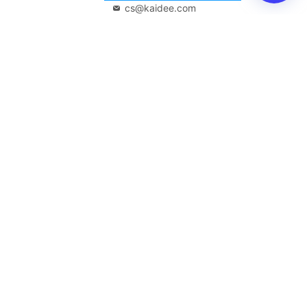
cs@kaidee.com
บริษัทในเครือ
Carro Thailand
Innorithm
Motto Auction
Genie Fintech
เพื่อประสบการณ์ใช้งานที่ดีขึ้น
© 2568 บริษัท เคดี มาร์เก็ตเพลส จำกัด