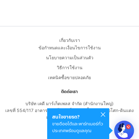
เกี่ยวกับเรา
ข้อกำหนดและเงื่อนไขการใช้งาน
นโยบายความเป็นส่วนตัว
วิธีการใช้งาน
เทคนิคซื้อขายปลอดภัย
ติดต่อเรา
บริษัท เคดี มาร์เก็ตเพลส จำกัด (สำนักงานใหญ่)
เลขที่ 554/117 อาคารสกายไนน์ เซ็นเตอร์ ชั้น 22 ถนนอโศก-ดินแดง
สนใจขายรถ?
แขวงดินแดง เขตดินแดง
ขายดีออโต้และพาร์ทเนอร์ทั่ว
กรุงเทพมหานคร 10400
ประเทศพร้อมดูแลคุณ
02-108-8531