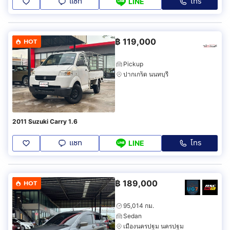
แชท
โทร
LINE
฿
119,000
HOT
Pickup
ปากเกร็ด นนทบุรี
2011 Suzuki Carry 1.6
แชท
โทร
LINE
฿
189,000
HOT
95,014 กม.
Sedan
เมืองนครปฐม นครปฐม