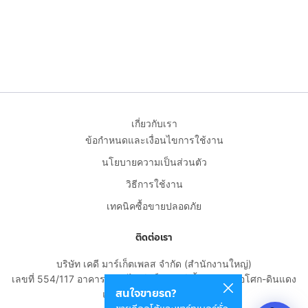
เกี่ยวกับเรา
ข้อกำหนดและเงื่อนไขการใช้งาน
นโยบายความเป็นส่วนตัว
วิธีการใช้งาน
เทคนิคซื้อขายปลอดภัย
ติดต่อเรา
บริษัท เคดี มาร์เก็ตเพลส จำกัด (สำนักงานใหญ่)
เลขที่ 554/117 อาคารสกายไนน์ เซ็นเตอร์ ชั้น 22 ถนนอโศก-ดินแดง
สนใจขายรถ?
แขวงดินแดง เขตดินแดง