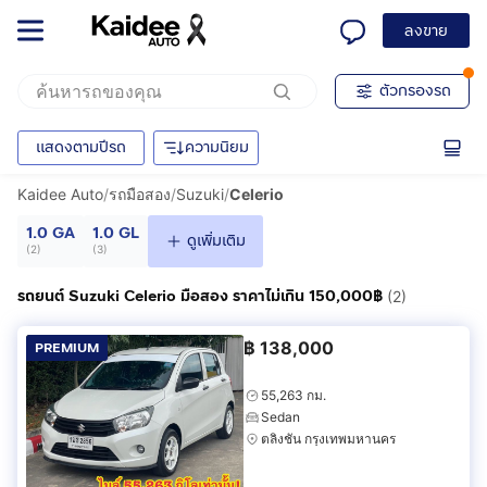
ลงขาย
ตัวกรองรถ
แสดงตามปีรถ
ความนิยม
Kaidee Auto
/
รถมือสอง
/
Suzuki
/
Celerio
1.0 GA
1.0 GL
ดูเพิ่มเติม
(
2
)
(
3
)
รถยนต์ Suzuki Celerio มือสอง ราคาไม่เกิน 150,000฿
(2)
฿
138,000
PREMIUM
55,263 กม.
Sedan
ตลิ่งชัน กรุงเทพมหานคร