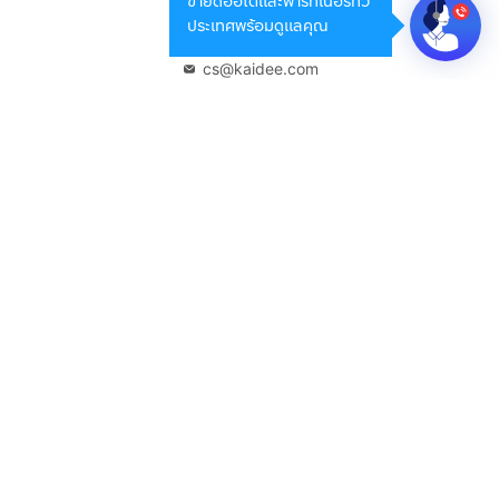
ขายดีออโต้และพาร์ทเนอร์ทั่ว
กรุงเทพมหานคร 10400
ประเทศพร้อมดูแลคุณ
02-108-8531
cs@kaidee.com
บริษัทในเครือ
Carro Thailand
Innorithm
Motto Auction
Genie Fintech
เพื่อประสบการณ์ใช้งานที่ดีขึ้น
© 2568 บริษัท เคดี มาร์เก็ตเพลส จำกัด