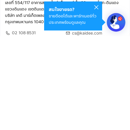
เลขที่ 554/117 อาคารสกายไนน์ เซ็นเตอร์ ชั้น 22 ถนนอโศก-ดินแดง
แขวงดินแดง เขตดินแดง
สนใจขายรถ?
บริษัท เคดี มาร์เก็ตเพลส จำกัด (สำนักงานใหญ่)
ขายดีออโต้และพาร์ทเนอร์ทั่ว
กรุงเทพมหานคร 10400
ประเทศพร้อมดูแลคุณ
02 108 8531
cs@kaidee.com
ติดตามเรา
เพื่อประสบการณ์ใช้งานที่ดีขึ้น
© 2568 บริษัท เคดี มาร์เก็ตเพลส จำกัด