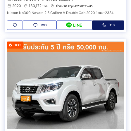
➲ รถยก ฉุกเฉิน ทั่วประเทศ 24 ชม
2020
133,172 กม.
ประเวศ กรุงเทพมหานคร
➲ มีรถใช้ระหว่างซ่อมหรือจะเลือกเป็นช่วยผ่อนระหว่างซ่อม
Nissan Np300 Navara 2.5 Calibre V Double Cab 2020 1ขฒ-2384
➲ ไฟแนนซ์ไม่ผ่าน ยินดีคืนเงินทุกกรณี
➲ ยินดีต้อนรับลูกค้าต่างจังหวัด ทั่วประเทศ
แชท
โทร
LINE
➲ บริการจัดส่งรถถึงหน้าบ้านลูกค้าทั่วประเทศ ฟรี
____________________________________________
📞สนใจสอบถามข้อมูลรถ
HOT
โทร:
กดเพื่อดูเบอร์โทร xxxxxx776
LINE ID: @carsxusedcar (มี@ข้างหน้า)
____________________________________________
*เงื่อนไขเป็นไปตามที่บริษัทและสถาบันการเงินกำหนด*
*ราคาดังกล่าวยังไม่รวมค่า vat 7%
____________________________________________
#CARSX #CARSXมีนบุรี#คาร์สเอ็กซ์ #ออกรถ55บาท
#ฟรีดาวน์ #รถ #รถยนต์ #รถยนต์มือสอง #รถสวยราคาไม่
แพง #รถสวย #ส่งทั่วไทย#NISSAN#NP300
NAVARA#1N0135