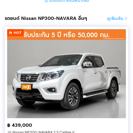
แจ้งประกาศไม่เหมาะสม
Steering System (ระบบบังคับเลี้ยว) : ไฟฟ้า
Seats Detail (ประเภทเบาะ) : หนัง
Driver Seat (การปรับตำแหน่งที่นั่งคนขับ) : ปรับมือ
รถยนต์ Nissan NP300-NAVARA อื่นๆ
ดูเพิ่มเติม
Passenger Seat (การปรับตำแหน่งที่นั่งผู้โดยสาร) : -
Connectivity Ports (พอร์ตการเชื่อมต่อภายในรถ): ช่อง
HOT
เชื่อมต่อ AUX / USB
Charging Equipment (อุปกรณ์ชาร์จภายในรถ) : ช่องชาร์จ
ไฟ 12V พร้อมที่วางแก้วน้ำ 2 ตำแหน่ง
____________________________________________
➲ ออกรถที่ CARSX ออกได้ง่าย เพียงแค่ 55 บาท
➲ จองออนไลน์ ปลอดภัย 100%
➲ มีสถาบันการเงินรองรับกว่า 20 สถาบัน
➲ ทุกอาชีพ ออกรถได้
➲ มีการตรวจเช็คกว่า 210 ก่อนส่งมอบรถ
➲ เปลี่ยนถ่ายน้ำมันเครื่องฟรีก่อนรับรถ
➲ เช็คสภาพรถยนตน์จากศูนย์ที่ได้มาตราฐาน
฿ 439,000
➲ เลขาส่วนตัวผ่าน call center 24 ชม ทั่วประเทศ
Nissan NP300-NAVARA 2.5 Calibre V