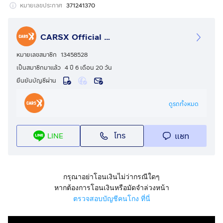
ดอกเบี้ยพิเศษเริ่ม 2.39% มีมากกว่า 20 สถาบันการเงิน
หมายเลขประกาศ
371241370
จอง-จัด-จบ ง่าย (จัดได้เต็ม)
มีเลขาฉุกเฉินดูแล 24 ชั่วโมง - มีรถให้ใช้ระหว่างซ่อม
CARSX Official - คาร์เอ็กซ์ ศูนย์รวมรถยนต์มือสอง
ส่งรถฟรีทั่วประเทศ
การันตียอดขายมากกว่า 15,000 คัน
หมายเลขสมาชิก
13458528
____________________________________________
เป็นสมาชิกมาแล้ว
4 ปี 6 เดือน 20 วัน
คุณสมบัติเด่น
ยืนยันบัญชีผ่าน
Car Type (ประเภทรถ) : PICKUP (รถกระบะ)
Brand&Model (ยี่ห้อ - รุ่น ) : NISSAN NP300 NAVARA
ดูรถทั้งหมด
2.5 CALIBRE V DOUBLE CAB
Registration Year (ปีจด) 2020
โทร
แชท
LINE
Mileage * (เลขไมล์) : 115056
Gear (เกียร์) : AT
Gear System (ระบบเกียร์) : AT
Engine (เครื่องยนต์) : ดีเซล
กรุณาอย่าโอนเงินไม่ว่ากรณีใดๆ
Engine Capacity (ความจุกระบอกสูบของเครื่องยนต์) :
หากต้องการโอนเงินหรือมัดจำล่วงหน้า
2488
ตรวจสอบบัญชีคนโกง ที่นี่
Engine Detail (รายละเอียดเครื่องยนต์) : Commonrail
เทอร์โบแปรผัน VGS อินเตอร์คูลเลอร์ กระบอกสูบ x ระยะ