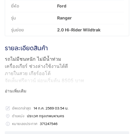
ยี่ห้อ
Ford
รุ่น
Ranger
รุ่นย่อย
2.0 Hi-Rider Wildtrak
รายละเอียดสินค้า
รถไม่มีชนหนัก ไม่มีน้ำท่วม
เครื่องเกียร์ ช่วงล่างใช้งานได้ดี
ภายในสวย เกียร์ออโต้
จัดเต็มฟรีดาวน์ ผ่อนเริ่มต้น 8505 บาท
อ่านเพิ่มเติม
สอบถามเพิ่มเติม
กดเพื่อดูเบอร์โทร xxxxxx466
ลี่
อัพเดทล่าสุด
14 ก.ค. 2569 03:54 น.
แผนที่ร้าน :
ตำแหน่ง
ประเวศ กรุงเทพมหานคร
https://maps.app.goo.gl/qy6mLdKX2NMM73sc7
หมายเลขประกาศ
371247546