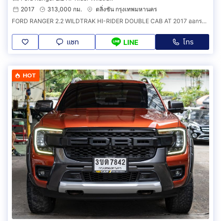
2017
313,000 กม.
ตลิ่งชัน กรุงเทพมหานคร
FORD RANGER 2.2 WILDTRAK HI-RIDER DOUBLE CAB AT 2017 ออกรถ 0 บาท รหัสรถ 3B737
แชท
โทร
LINE
HOT