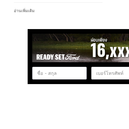
____________________________________________
ISUZU D-MAX 3.0 VCROSS M CAB-4 4WD
อ่านเพิ่มเติม
ขาว เกียร์ AT ปี 2023
เลขไมล์ - 86,477 Km.
____________________________________________
รับประกัน 5 ปี 50,000 กม.
ดอกเบี้ยพิเศษเริ่ม 2.39% มีมากกว่า 20 สถาบันการเงิน
จอง-จัด-จบ ง่าย (จัดได้เต็ม)
มีเลขาฉุกเฉินดูแล 24 ชั่วโมง - มีรถให้ใช้ระหว่างซ่อม
ส่งรถฟรีทั่วประเทศ
การันตียอดขายมากกว่า 15,000 คัน
____________________________________________
คุณสมบัติเด่น
Car Type (ประเภทรถ) : PICKUP (รถกระบะ)
Brand&Model (ยี่ห้อ - รุ่น ) : ISUZU D-MAX 3.0 VC
Registration Year (ปีจด) 2023
Mileage * (เลขไมล์) : 86477
Gear (เกียร์) : AT
Gear System (ระบบเกียร์) : เกียร์อัตโนมัติ 6 จังหวะ