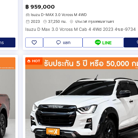
 ระบบช่วยผ่อนแรง: EPS
฿ 959,000
นัง สีดำ สลับ สีน้ำตาล
Isuzu D-MAX 3.0 Vcross M 4WD
บปรับด้วยไฟฟ้า 8 ทิศทาง
2023
37,250 กม.
ประเวศ กรุงเทพมหานคร
ั่งผู้โดยสารตอนหน้า ปรับด้วยมือ 4 ทิศทาง
Isuzu D Max 3.0 Vcross M Cab 4 4Wd 2023 4ขฮ-9734
อเครื่องเสียง แบบระบบสัมผัส Touchscreen ขนาด 9 นิ้ว
ทร
แชท
LINE
HOT
์จไฟ USB สำหรับผู้โดยสารตอนหลัง