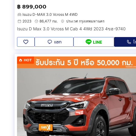
Steering System (ระบบบังคับเลี้ยว) : แร็คแอนด์พิเนียน
฿ 899,000
Seats Detail (ประเภทเบาะ) : เบาะนั่ง Cool Max หุ้มด้วยห
Isuzu D-MAX 3.0 Vcross M 4WD
Driver Seat (การปรับตำแหน่งที่นั่งคนขับ) : เบาะนั่งคนขั
2023
86,477 กม.
ประเวศ กรุงเทพมหานคร
Passenger Seat (การปรับตำแหน่งที่นั่งผู้โดยสาร) : เบาะน
Isuzu D Max 3.0 Vcross M Cab 4 4Wd 2023 4ขฮ-9740
Connectivity Ports (พอร์ตการเชื่อมต่อภายในรถ): หน้าจ
แชท
โ
ระบบสั่งงานด้วยเสียง Voice Recognition
LINE
ระบบเชื่อมต่อไร้สาย Bluetooth
ช่องเชื่อมต่อ AUX
HOT
ช่องเชื่อมต่อ USB
เครื่องเสียงรองรับ Apple CarPlay / Android Auto
สวิตซ์ควบคุมเครื่องเสียงบนพวงมาลัย
Charging Equipment (อุปกรณ์ชาร์จภายในรถ) : ช่องชาร
____________________________________________
➲ ออกรถที่ CARSX ออกได้ง่าย เพียงแค่ 55 บาท
➲ จองออนไลน์ ปลอดภัย 100%
➲ มีสถาบันการเงินรองรับกว่า 20 สถาบัน
➲ ทุกอาชีพ ออกรถได้