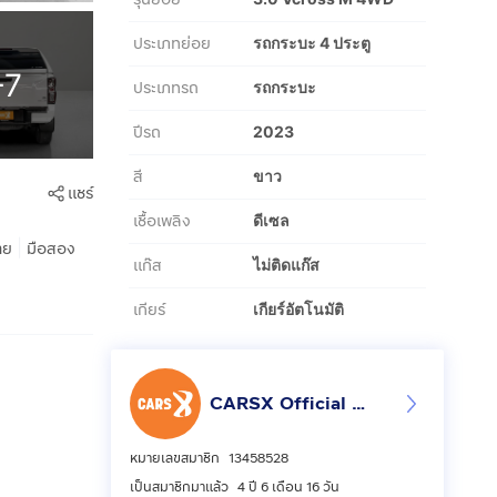
ประเภทย่อย
รถกระบะ 4 ประตู
+7
ประเภทรถ
รถกระบะ
ปีรถ
2023
สี
ขาว
แชร์
เชื้อเพลิง
ดีเซล
|
าย
มือสอง
แก๊ส
ไม่ติดแก๊ส
เกียร์
เกียร์อัตโนมัติ
CARSX Official - คาร์เอ็กซ์ ศูนย์รวมรถยนต์มือสอง
หมายเลขสมาชิก
13458528
เป็นสมาชิกมาแล้ว
4 ปี 6 เดือน 16 วัน