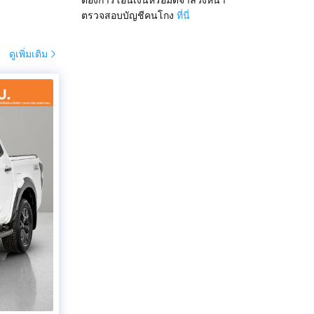
ตรวจสอบบัญชีคนโกง
ที่นี่
วาล์ว DOHC
ดูเพิ่มเติม
600 รอบ/