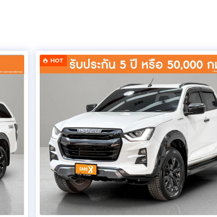
2999
ซล รหัส 4JJ3-TCX ขนาด 3.0 ลิตร 2,999 ซีซี. 4 สูบแถวเรียง 16 
บบครีบแปรผัน และ Intercooler กำลังสูงสุด 190 แรงม้า ที่ 3,
/นา
HOT
-Beam LED
ng Lights แบบ LED
 Guiding
มยาง 265/60 R18
รสีทูโทน น้ำตาล – ดำ