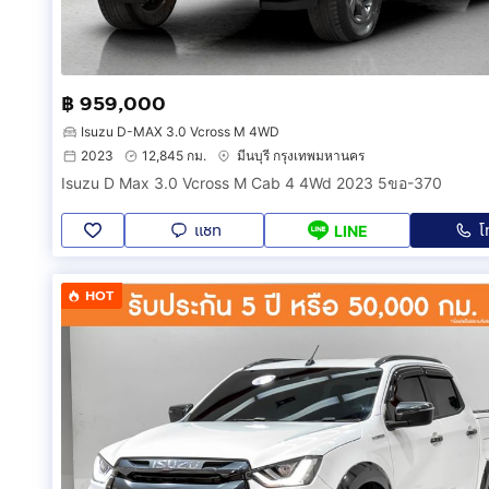
➲ มีการตรวจเช็คกว่า 210 ก่อนส่งมอบรถ
➲ เปลี่ยนถ่ายน้ำมันเครื่องฟรีก่อนรับรถ
➲ เช็คสภาพรถยนตน์จากศูนย์ที่ได้มาตราฐาน
➲ เลขาส่วนตัวผ่าน call center 24 ชม ทั่วประเทศ
฿ 959,000
➲ รถยก ฉุกเฉิน ทั่วประเทศ 24 ชม
➲ มีรถใช้ระหว่างซ่อมหรือจะเลือกเป็นช่วยผ่อนระหว่างซ่
Isuzu D-MAX 3.0 Vcross M 4WD
2023
12,845 กม.
มีนบุรี กรุงเทพมหานคร
➲ ไฟแนนซ์ไม่ผ่าน ยินดีคืนเงินทุกกรณี
Isuzu D Max 3.0 Vcross M Cab 4 4Wd 2023 5ขอ-370
➲ ยินดีต้อนรับลูกค้าต่างจังหวัด ทั่วประเทศ
➲ บริการจัดส่งรถถึงหน้าบ้านลูกค้าทั่วประเทศ ฟรี
แชท
โ
LINE
____________________________________________
📞สนใจสอบถามข้อมูลรถ
โทร:
กดเพื่อดูเบอร์โทร xxxxxx721
(คุณหนิง)
HOT
LINE ID: @carsxusedcar (มี@ข้างหน้า)
____________________________________________
*เงื่อนไขเป็นไปตามที่บริษัทและสถาบันการเงินกำหนด*
*ราคาดังกล่าวยังไม่รวมค่า vat 7%
____________________________________________
#CARSX #CARSXระยอง#คาร์สเอ็กซ์ #ออกรถ55บาท
#ฟรีดาวน์ #รถ #รถยนต์ #รถยนต์มือสอง #รถสวยราคาไ