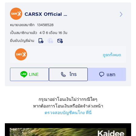
- จอง-จัด-จบ ง่าย (จัดได้เต็ม)
- รถสวย ไม่มีชนหนัก พลิกคว่ำหรือจมน้ำ
CARSX Official - คาร์เอ็กซ์ ศูนย์รวมรถยนต์มือสอง
- มีเลขาฉุกเฉินดูแล 24 ชั่วโมง - มีรถให้ใช้ระหว่างซ่อม
- ส่งรถฟรีทั่วประเทศ
หมายเลขสมาชิก
13458528
- การันตียอดขายมากกว่า 15,000 คัน
เป็นสมาชิกมาแล้ว
4 ปี 6 เดือน 16 วัน
- ฟรี ! สปารถก่อนส่งมอบ
ยืนยันบัญชีผ่าน
- ฟรี ! ตรวจเช็กของเหลว / ยาง / แบตเตอร์รี่
*ราคาดังกล่าวยังไม่รวม vat 7%
ดูรถทั้งหมด
*เงื่อนไขเป็นไปตามที่บริษัทและสถาบันการเงินกำหนด*
____________________________________________
โทร
แชท
LINE
📞 สนใจโทร :
กดเพื่อดูเบอร์โทร xxxxxx776
🆔 ไลน์: @carsxusedcar (มี@ข้างหน้า)
____________________________________________
#CARSX #CARSXอ่อนนุช#คาร์สเอ็กซ์ #ออกรถ55บาท
กรุณาอย่าโอนเงินไม่ว่ากรณีใดๆ
#ฟรีดาวน์ #รถ #รถยนต์ #รถยนต์มือสอง #รถสวยราคาไม่
หากต้องการโอนเงินหรือมัดจำล่วงหน้า
แพง
ตรวจสอบบัญชีคนโกง ที่นี่
#รถสวย #ส่งทั่วไทย#NISSAN#X-TRAIL#1P2945V