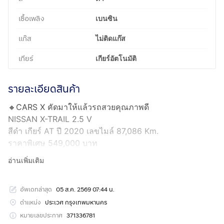
เชื้อเพลิง
เบนซิน
แก๊ส
ไม่ติดแก๊ส
เกียร์
เกียร์อัตโนมัติ
รายละเอียดสินค้า
🔸CARS X คัดมาให้แล้วรถสวยคุณภาพดี
NISSAN X-TRAIL 2.5 V
สีดำ เกียร์ AT ปี 2020 เลขไมล์ 87,086 Km.
ราคาพิเศษ 549,000 บาท
____________________________________________
อ่านเพิ่มเติม
ออกรถที่ CARSX
- รับประกัน 5 ปี 50,000 กม.
อัพเดทล่าสุด
05 ส.ค. 2569 07:44 น.
- CARS X มีมากกว่า 8 สาขาทั่วประเทศ
- มีรถมากกว่า 500 คัน
ตำแหน่ง
ประเวศ กรุงเทพมหานคร
- ดอกเบี้ยพิเศษเริ่ม 2.39% มีมากกว่า 20 สถาบันการเงิน
หมายเลขประกาศ
371336781