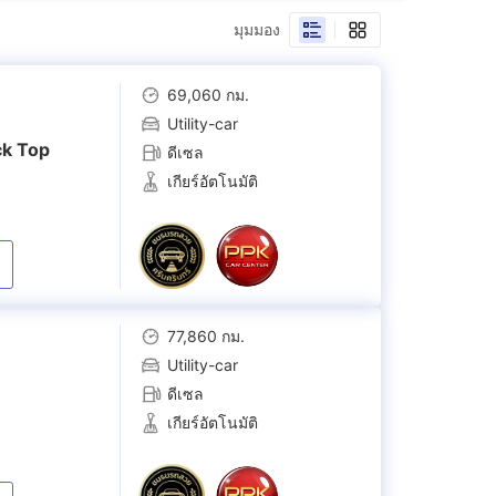
(
1
)
มุมมอง
rtivo 4WD
2.8 V
(
13
)
69,060 กม.
Utility-car
ortivo Black
2.8 V TRD Sportivo II 4WD
ck Top
ดีเซล
(
1
)
เกียร์อัตโนมัติ
3.0 TRD Sportivo 4WD
(
9
)
RD Sportivo
2.4 LEGENDER 2WD AT
77,860 กม.
ght Shine
(
7
)
Utility-car
ดีเซล
r Black Top
เกียร์อัตโนมัติ
2.8 LEGENDER 2WD AT
(
8
)