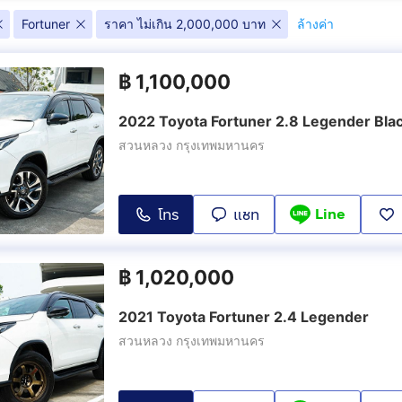
Fortuner
ราคา ไม่เกิน 2,000,000 บาท
ล้างค่า
2.8 TRD Sportivo
2.8 TRD Spo
(
14
)
(
16
)
฿
1,100,000
2.8 V TRD Sp
tivo
2.8 V TRD Sportivo 4WD
2022 Toyota Fortuner 2.8 Legender Bla
Top 4WD
(
2
)
(
5
)
สวนหลวง กรุงเทพมหานคร
ivo II Black
3.0 Exclusive V 4WD
3.0 G 4WD
(
1
)
(
5
)
Line
โทร
แชท
3.0 V 4WD T
3.0 V 4WD
฿
1,020,000
Champ Midni
(
30
)
(
3
)
2021 Toyota Fortuner 2.4 Legender
2.4 Legende
สวนหลวง กรุงเทพมหานคร
 4WD AT
2.4 Legender Black Top
4WD
(
17
)
(
10
)