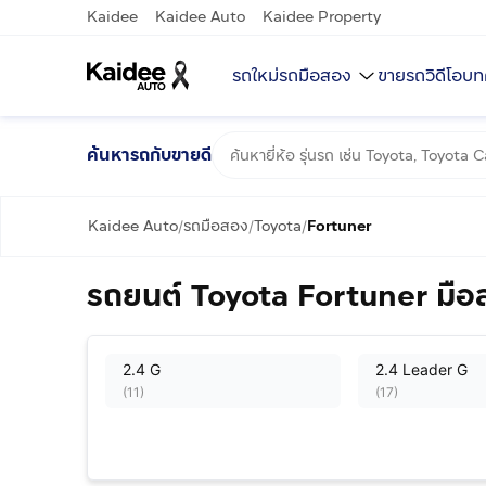
Kaidee
Kaidee Auto
Kaidee Property
รถใหม่
รถมือสอง
ขายรถ
วิดีโอ
บท
ค้นหารถกับขายดี
Kaidee Auto
รถมือสอง
Toyota
Fortuner
/
/
/
รถยนต์ Toyota Fortuner มือ
2.4 G
2.4 Leader G
(
11
)
(
17
)
2.4 V
2.4 V 4WD
(
75
)
(
15
)