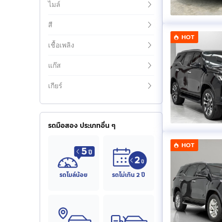
ไมล์
2.8 Legender 4WD
2.8 GR Sport 
สี
(
9
)
(
5
)
HOT
เชื้อเพลิง
2.8 Legender B
2.8 Legender Black Top
4WD
แก๊ส
(
3
)
(
8
)
เกียร์
รถมือสอง ประเภทอื่น ๆ
HOT
รถไมล์น้อย
รถไม่เกิน 2 ปี