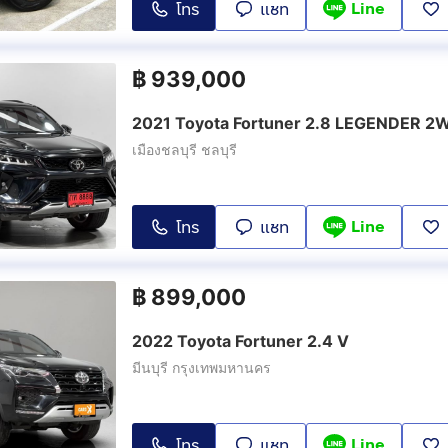
Line
โทร
แชท
2.8 GR Sport Black Top
2.8 GR Sport
4WD
4WD
Top 4WD
(
10
)
(
3
)
฿
939,000
lack Top
2.4 Commander
2021 Toyota Fortuner 2.8 LEGENDER 2
(
5
)
เมืองชลบุรี ชลบุรี
Line
โทร
แชท
฿
899,000
2022 Toyota Fortuner 2.4 V
มีนบุรี กรุงเทพมหานคร
Line
โทร
แชท