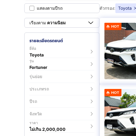
แสดงตามปีรถ
ตัวกรอง:
Toyota
2.7 V
2.7 V 4WD
(
8
)
(
11
)
เรียงตาม
ความนิยม
HOT
2.8 V 4WD
2.8 V TRD Spor
รายละเอียดรถยนต์
(
13
)
(
3
)
ยี่ห้อ
Toyota
2.8 V TRD Sportivo II Black
2.8 V TRD Sport
รุ่น
Fortuner
Top
Top 4WD
(
1
)
(
2
)
รุ่นย่อย
ประเภทรถ
3.0 TRD Sportivo II 4WD
3.0 V
HOT
(
1
)
(
30
)
ปีรถ
จังหวัด
2.4 Legender 4WD
2.4 LEGENDER
ราคา
(
3
)
(
4
)
ไม่เกิน 2,000,000