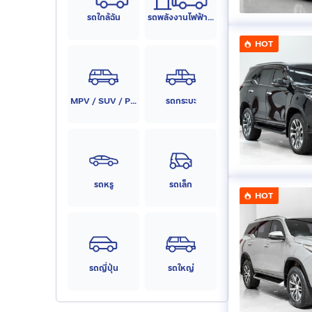
รถใกล้ฉัน
รถพลังงานไฟฟ้า (EV)
HOT
MPV / SUV / PPV
รถกระบะ
รถหรู
รถเล็ก
HOT
รถญี่ปุ่น
รถใหญ่