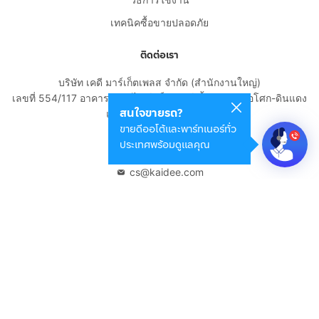
เทคนิคซื้อขายปลอดภัย
ติดต่อเรา
บริษัท เคดี มาร์เก็ตเพลส จำกัด (สำนักงานใหญ่)
เลขที่ 554/117 อาคารสกายไนน์ เซ็นเตอร์ ชั้น 22 ถนนอโศก-ดินแดง
สนใจขายรถ?
แขวงดินแดง เขตดินแดง
ขายดีออโต้และพาร์ทเนอร์ทั่ว
กรุงเทพมหานคร 10400
ประเทศพร้อมดูแลคุณ
02-108-8531
cs@kaidee.com
บริษัทในเครือ
Carro Thailand
Innorithm
Motto Auction