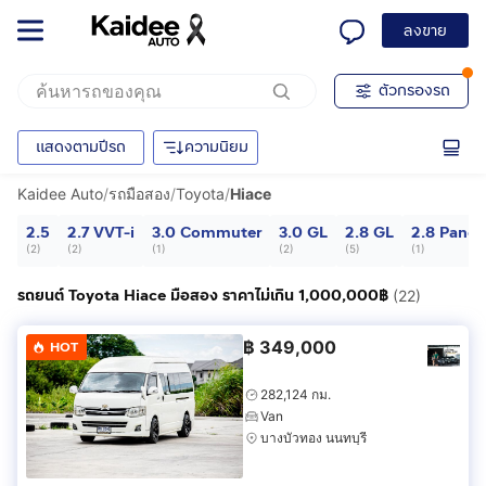
ลงขาย
ตัวกรองรถ
แสดงตามปีรถ
ความนิยม
Kaidee Auto
/
รถมือสอง
/
Toyota
/
Hiace
2.5
2.7 VVT-i
3.0 Commuter
3.0 GL
2.8 GL
2.8 Panel
(
2
)
(
2
)
(
1
)
(
2
)
(
5
)
(
1
)
รถยนต์ Toyota Hiace มือสอง ราคาไม่เกิน 1,000,000฿
(22)
฿
349,000
HOT
282,124 กม.
Van
บางบัวทอง นนทบุรี