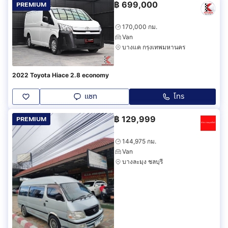
฿
699,000
PREMIUM
170,000 กม.
Van
บางแค กรุงเทพมหานคร
2022 Toyota Hiace 2.8 economy
แชท
โทร
฿
129,999
PREMIUM
144,975 กม.
Van
บางละมุง ชลบุรี