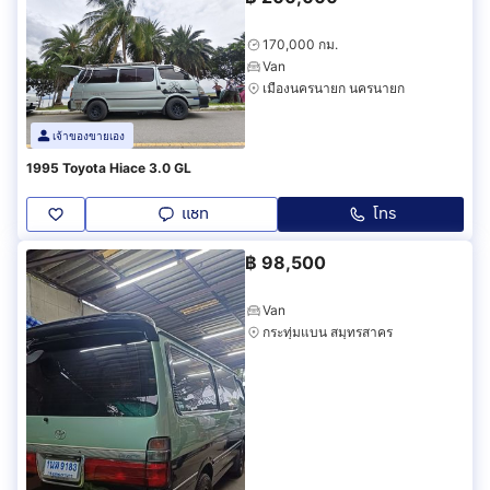
170,000 กม.
Van
เมืองนครนายก นครนายก
เจ้าของขายเอง
1995 Toyota Hiace 3.0 GL
แชท
โทร
฿
98,500
Van
กระทุ่มแบน สมุทรสาคร