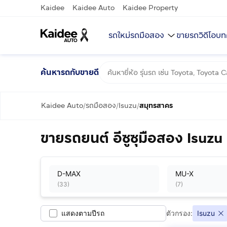
Kaidee
Kaidee Auto
Kaidee Property
รถใหม่
รถมือสอง
ขายรถ
วิดีโอ
บท
ค้นหารถกับขายดี
Kaidee Auto
รถมือสอง
Isuzu
สมุทรสาคร
/
/
/
ขายรถยนต์ อีซูซุมือสอง Isuz
D-MAX
MU-X
(
33
)
(
7
)
แสดงตามปีรถ
ตัวกรอง:
Isuzu