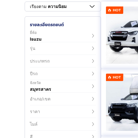
เรียงตาม
ความนิยม
HOT
รายละเอียดรถยนต์
ยี่ห้อ
Isuzu
รุ่น
ประเภทรถ
ปีรถ
HOT
จังหวัด
สมุทรสาคร
อำเภอ/เขต
ราคา
ไมล์
สี