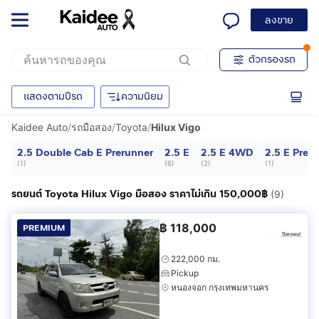
ลงขาย
ตัวกรองรถ
แสดงตามปีรถ
ความนิยม
Kaidee Auto
/
รถมือสอง
/
Toyota
/
Hilux Vigo
2.5 Double Cab E Prerunner
2.5 E
2.5 E 4WD
2.5 E Prer
(
1
)
(
6
)
(
2
)
(
1
)
รถยนต์ Toyota Hilux Vigo มือสอง ราคาไม่เกิน 150,000฿
(9)
฿
118,000
PREMIUM
222,000 กม.
Pickup
หนองจอก กรุงเทพมหานคร