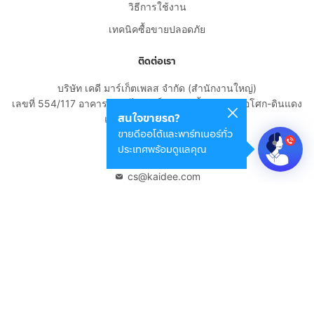
วิธีการใช้งาน
เทคนิคซื้อขายปลอดภัย
ติดต่อเรา
บริษัท เคดี มาร์เก็ตเพลส จำกัด (สำนักงานใหญ่)
เลขที่ 554/117 อาคารสกายไนน์ เซ็นเตอร์ ชั้น 22 ถนนอโศก-ดินแดง
สนใจขายรถ?
แขวงดินแดง เขตดินแดง
ขายดีออโต้และพาร์ทเนอร์ทั่ว
กรุงเทพมหานคร 10400
ประเทศพร้อมดูแลคุณ
02-108-8531
cs@kaidee.com
บริษัทในเครือ
Carro Thailand
Innorithm
Motto Auction