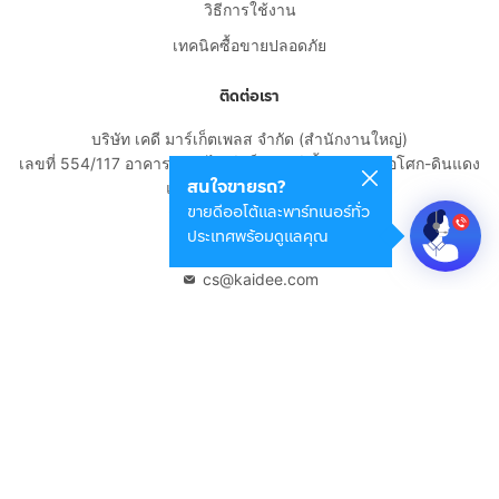
วิธีการใช้งาน
เทคนิคซื้อขายปลอดภัย
ติดต่อเรา
บริษัท เคดี มาร์เก็ตเพลส จำกัด (สำนักงานใหญ่)
เลขที่ 554/117 อาคารสกายไนน์ เซ็นเตอร์ ชั้น 22 ถนนอโศก-ดินแดง
สนใจขายรถ?
แขวงดินแดง เขตดินแดง
ขายดีออโต้และพาร์ทเนอร์ทั่ว
กรุงเทพมหานคร 10400
ประเทศพร้อมดูแลคุณ
02-108-8531
cs@kaidee.com
บริษัทในเครือ
Carro Thailand
Innorithm
Motto Auction