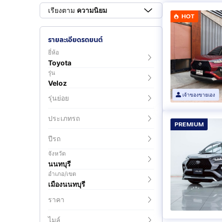
เรียงตาม
ความนิยม
HOT
รายละเอียดรถยนต์
ยี่ห้อ
Toyota
รุ่น
Veloz
เจ้าของขายเอง
รุ่นย่อย
ประเภทรถ
PREMIUM
ปีรถ
จังหวัด
นนทบุรี
อำเภอ/เขต
เมืองนนทบุรี
ราคา
ไมล์