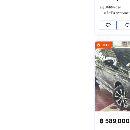
Utility-car
HOT
฿
589,000