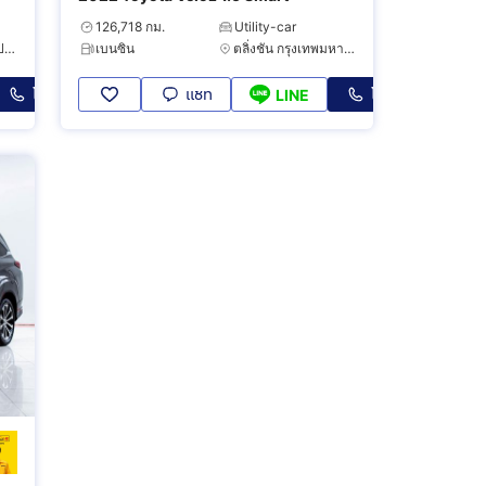
126,718 กม.
Utility-car
พระประแดง สมุทรปราการ
เบนซิน
ตลิ่งชัน กรุงเทพมหานคร
โทร
แชท
โทร
LINE