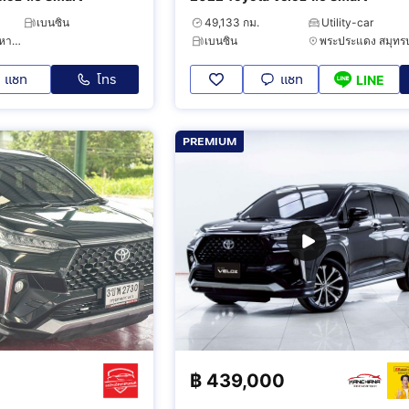
เบนซิน
49,133 กม.
Utility-car
ตลิ่งชัน กรุงเทพมหานคร
เบนซิน
แชท
โทร
แชท
LINE
PREMIUM
฿
439,000