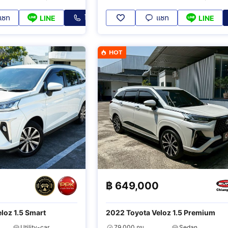
แชท
โทร
แชท
LINE
LINE
HOT
฿
649,000
loz 1.5 Smart
2022 Toyota Veloz 1.5 Premium
Utility-car
79,000 กม.
Sedan