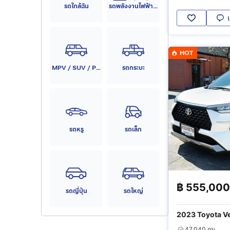
รถใกล้ฉัน
รถพลังงานไฟฟ้า (EV)
HOT
MPV / SUV / PPV
รถกระบะ
รถหรู
รถเล็ก
฿
555,000
รถญี่ปุ่น
รถใหญ่
2023 Toyota Ve
47,040 กม.