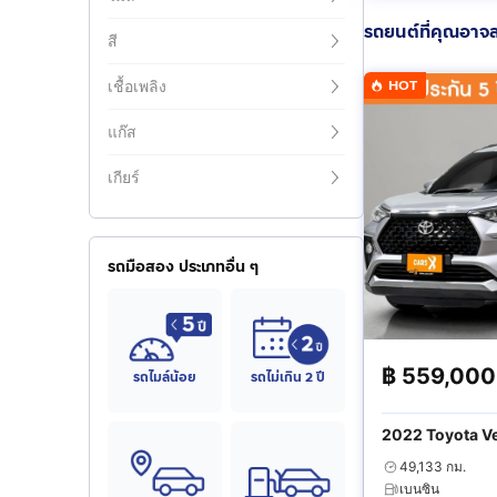
รถยนต์ที่คุณอาจ
สี
HOT
เชื้อเพลิง
แก๊ส
เกียร์
รถมือสอง ประเภทอื่น ๆ
฿
559,000
รถไมล์น้อย
รถไม่เกิน 2 ปี
2022 Toyota Ve
49,133 กม.
เบนซิน