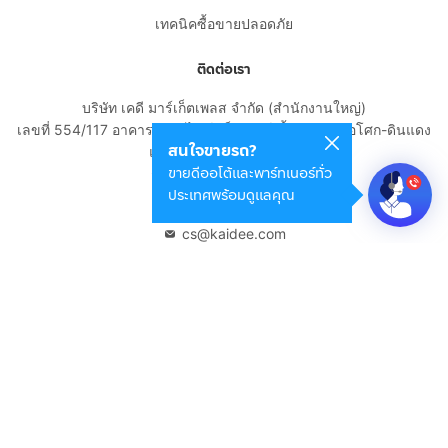
เทคนิคซื้อขายปลอดภัย
ติดต่อเรา
บริษัท เคดี มาร์เก็ตเพลส จำกัด (สำนักงานใหญ่)
เลขที่ 554/117 อาคารสกายไนน์ เซ็นเตอร์ ชั้น 22 ถนนอโศก-ดินแดง
สนใจขายรถ?
แขวงดินแดง เขตดินแดง
ขายดีออโต้และพาร์ทเนอร์ทั่ว
กรุงเทพมหานคร 10400
ประเทศพร้อมดูแลคุณ
02-108-8531
cs@kaidee.com
บริษัทในเครือ
Carro Thailand
Innorithm
Motto Auction
Genie Fintech