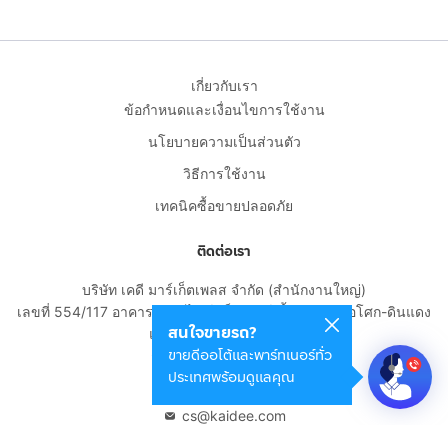
เกี่ยวกับเรา
ข้อกำหนดและเงื่อนไขการใช้งาน
นโยบายความเป็นส่วนตัว
วิธีการใช้งาน
เทคนิคซื้อขายปลอดภัย
ติดต่อเรา
บริษัท เคดี มาร์เก็ตเพลส จำกัด (สำนักงานใหญ่)
เลขที่ 554/117 อาคารสกายไนน์ เซ็นเตอร์ ชั้น 22 ถนนอโศก-ดินแดง
สนใจขายรถ?
แขวงดินแดง เขตดินแดง
ขายดีออโต้และพาร์ทเนอร์ทั่ว
กรุงเทพมหานคร 10400
ประเทศพร้อมดูแลคุณ
02-108-8531
cs@kaidee.com