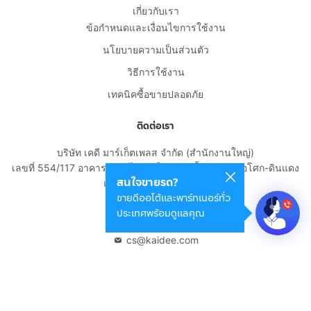
เกี่ยวกับเรา
ข้อกำหนดและเงื่อนไขการใช้งาน
นโยบายความเป็นส่วนตัว
วิธีการใช้งาน
เทคนิคซื้อขายปลอดภัย
ติดต่อเรา
บริษัท เคดี มาร์เก็ตเพลส จำกัด (สำนักงานใหญ่)
เลขที่ 554/117 อาคารสกายไนน์ เซ็นเตอร์ ชั้น 22 ถนนอโศก-ดินแดง
สนใจขายรถ?
แขวงดินแดง เขตดินแดง
ขายดีออโต้และพาร์ทเนอร์ทั่ว
กรุงเทพมหานคร 10400
ประเทศพร้อมดูแลคุณ
02-108-8531
cs@kaidee.com
บริษัทในเครือ