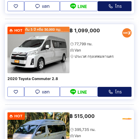
แชท
โทร
LINE
฿
1,099,000
HOT
77,799 กม.
Van
ประเวศ กรุงเทพมหานคร
2020 Toyota Commuter 2.8
แชท
โทร
LINE
฿
515,000
HOT
395,735 กม.
Van