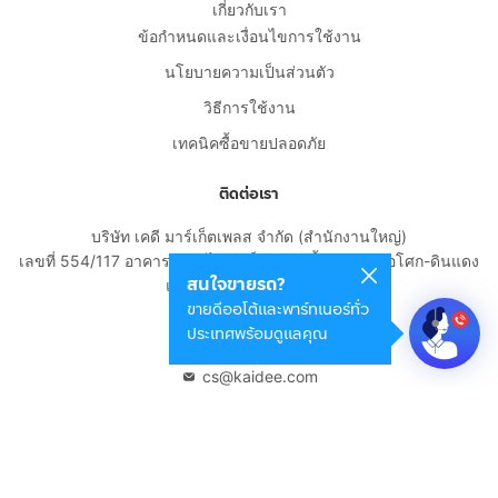
เกี่ยวกับเรา
ข้อกำหนดและเงื่อนไขการใช้งาน
นโยบายความเป็นส่วนตัว
วิธีการใช้งาน
เทคนิคซื้อขายปลอดภัย
ติดต่อเรา
บริษัท เคดี มาร์เก็ตเพลส จำกัด (สำนักงานใหญ่)
เลขที่ 554/117 อาคารสกายไนน์ เซ็นเตอร์ ชั้น 22 ถนนอโศก-ดินแดง
สนใจขายรถ?
แขวงดินแดง เขตดินแดง
ขายดีออโต้และพาร์ทเนอร์ทั่ว
กรุงเทพมหานคร 10400
ประเทศพร้อมดูแลคุณ
02-108-8531
cs@kaidee.com
บริษัทในเครือ