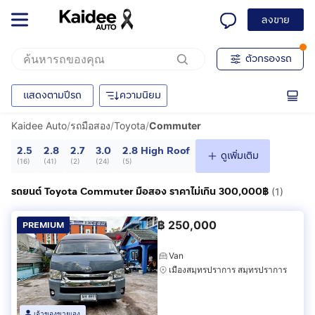
ลงขาย
ตัวกรองรถ
แสดงตามปีรถ
ความนิยม
Kaidee Auto
/
รถมือสอง
/
Toyota
/
Commuter
2.5
2.8
2.7
3.0
2.8 High Roof
ดูเพิ่มเติม
(
16
)
(
41
)
(
2
)
(
24
)
(
5
)
รถยนต์ Toyota Commuter มือสอง ราคาไม่เกิน 300,000฿
(1)
฿
250,000
PREMIUM
Van
เมืองสมุทรปราการ สมุทรปราการ
เจ้าของขายเอง