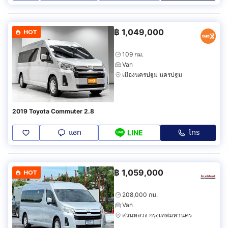
฿
1,049,000
HOT
109 กม.
Van
เมืองนครปฐม นครปฐม
2019 Toyota Commuter 2.8
แชท
โทร
LINE
฿
1,059,000
HOT
208,000 กม.
Van
สวนหลวง กรุงเทพมหานคร