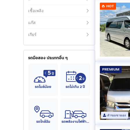
HOT
เชื้อเพลิง
แก๊ส
เกียร์
รถมือสอง ประเภทอื่น ๆ
PREMIUM
รถไมล์น้อย
รถไม่เกิน 2 ปี
เจ้าของขายเอง
รถใกล้ฉัน
รถพลังงานไฟฟ้า (EV)