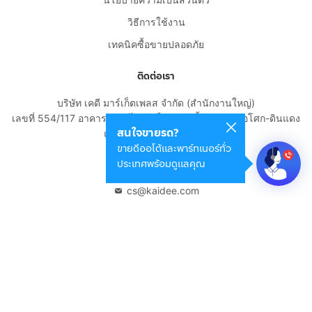
วิธีการใช้งาน
เทคนิคซื้อขายปลอดภัย
ติดต่อเรา
บริษัท เคดี มาร์เก็ตเพลส จำกัด (สำนักงานใหญ่)
เลขที่ 554/117 อาคารสกายไนน์ เซ็นเตอร์ ชั้น 22 ถนนอโศก-ดินแดง
สนใจขายรถ?
แขวงดินแดง เขตดินแดง
ขายดีออโต้และพาร์ทเนอร์ทั่ว
กรุงเทพมหานคร 10400
ประเทศพร้อมดูแลคุณ
02-108-8531
cs@kaidee.com
บริษัทในเครือ
Carro Thailand
Innorithm