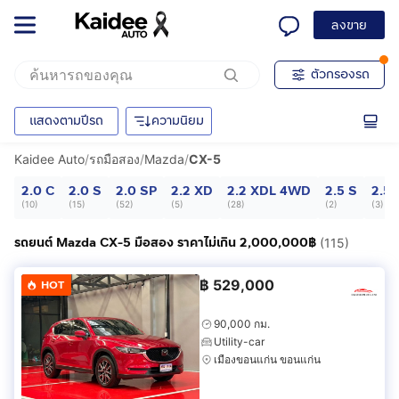
ลงขาย
ตัวกรองรถ
แสดงตามปีรถ
ความนิยม
Kaidee Auto
/
รถมือสอง
/
Mazda
/
CX-5
2.0 C
2.0 S
2.0 SP
2.2 XD
2.2 XDL 4WD
2.5 S
2.5
(
10
)
(
15
)
(
52
)
(
5
)
(
28
)
(
2
)
(
3
)
รถยนต์ Mazda CX-5 มือสอง ราคาไม่เกิน 2,000,000฿
(115)
฿
529,000
HOT
90,000 กม.
Utility-car
เมืองขอนแก่น ขอนแก่น