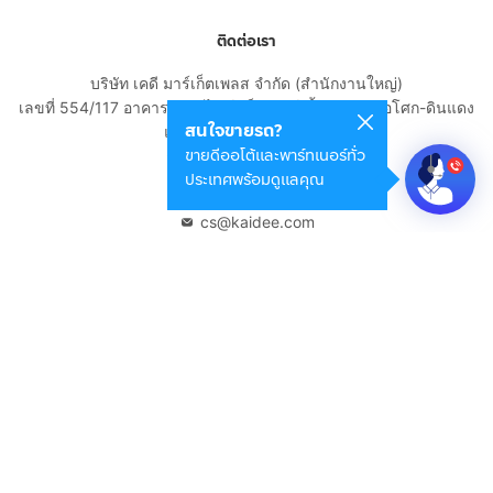
ติดต่อเรา
บริษัท เคดี มาร์เก็ตเพลส จำกัด (สำนักงานใหญ่)
เลขที่ 554/117 อาคารสกายไนน์ เซ็นเตอร์ ชั้น 22 ถนนอโศก-ดินแดง
สนใจขายรถ?
แขวงดินแดง เขตดินแดง
ขายดีออโต้และพาร์ทเนอร์ทั่ว
กรุงเทพมหานคร 10400
ประเทศพร้อมดูแลคุณ
02-108-8531
cs@kaidee.com
บริษัทในเครือ
Carro Thailand
Innorithm
Motto Auction
Genie Fintech