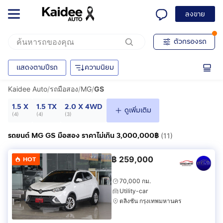
ลงขาย
ตัวกรองรถ
แสดงตามปีรถ
ความนิยม
Kaidee Auto
/
รถมือสอง
/
MG
/
GS
1.5 X
1.5 TX
2.0 X 4WD
ดูเพิ่มเติม
(
4
)
(
4
)
(
3
)
รถยนต์ MG GS มือสอง ราคาไม่เกิน 3,000,000฿
(11)
฿
259,000
HOT
70,000 กม.
Utility-car
ตลิ่งชัน กรุงเทพมหานคร