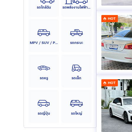
รถใกล้ฉัน
รถพลังงานไฟฟ้า (EV)
HOT
MPV / SUV / PPV
รถกระบะ
รถหรู
รถเล็ก
HOT
รถญี่ปุ่น
รถใหญ่