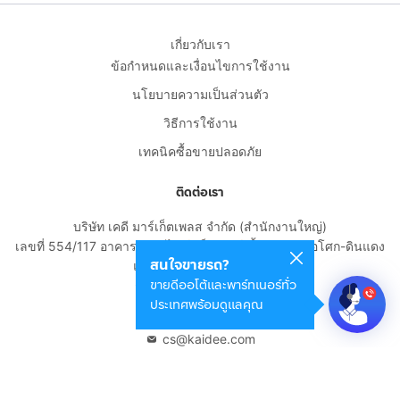
เกี่ยวกับเรา
ข้อกำหนดและเงื่อนไขการใช้งาน
นโยบายความเป็นส่วนตัว
วิธีการใช้งาน
เทคนิคซื้อขายปลอดภัย
ติดต่อเรา
บริษัท เคดี มาร์เก็ตเพลส จำกัด (สำนักงานใหญ่)
เลขที่ 554/117 อาคารสกายไนน์ เซ็นเตอร์ ชั้น 22 ถนนอโศก-ดินแดง
สนใจขายรถ?
แขวงดินแดง เขตดินแดง
ขายดีออโต้และพาร์ทเนอร์ทั่ว
กรุงเทพมหานคร 10400
ประเทศพร้อมดูแลคุณ
02-108-8531
cs@kaidee.com