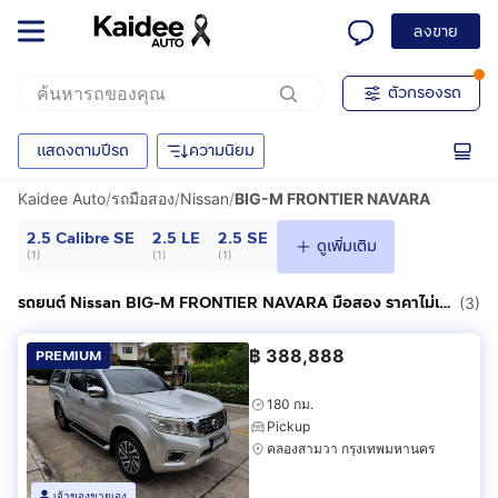
ลงขาย
ตัวกรองรถ
แสดงตามปีรถ
ความนิยม
Kaidee Auto
/
รถมือสอง
/
Nissan
/
BIG-M FRONTIER NAVARA
2.5 Calibre SE
2.5 LE
2.5 SE
ดูเพิ่มเติม
(
1
)
(
1
)
(
1
)
รถยนต์ Nissan BIG-M FRONTIER NAVARA มือสอง ราคาไม่เกิน 400,000฿
(3)
฿
388,888
PREMIUM
180 กม.
Pickup
คลองสามวา กรุงเทพมหานคร
เจ้าของขายเอง