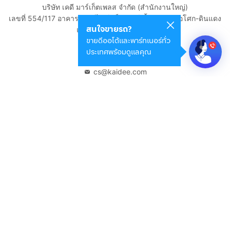
บริษัท เคดี มาร์เก็ตเพลส จำกัด (สำนักงานใหญ่)
เลขที่ 554/117 อาคารสกายไนน์ เซ็นเตอร์ ชั้น 22 ถนนอโศก-ดินแดง
สนใจขายรถ?
แขวงดินแดง เขตดินแดง
ขายดีออโต้และพาร์ทเนอร์ทั่ว
กรุงเทพมหานคร 10400
ประเทศพร้อมดูแลคุณ
02-108-8531
cs@kaidee.com
บริษัทในเครือ
Carro Thailand
Innorithm
Motto Auction
Genie Fintech
เพื่อประสบการณ์ใช้งานที่ดีขึ้น