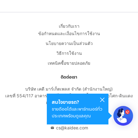
เกี่ยวกับเรา
ข้อกำหนดและเงื่อนไขการใช้งาน
นโยบายความเป็นส่วนตัว
วิธีการใช้งาน
เทคนิคซื้อขายปลอดภัย
ติดต่อเรา
บริษัท เคดี มาร์เก็ตเพลส จำกัด (สำนักงานใหญ่)
เลขที่ 554/117 อาคารสกายไนน์ เซ็นเตอร์ ชั้น 22 ถนนอโศก-ดินแดง
สนใจขายรถ?
แขวงดินแดง เขตดินแดง
ขายดีออโต้และพาร์ทเนอร์ทั่ว
กรุงเทพมหานคร 10400
ประเทศพร้อมดูแลคุณ
02-108-8531
cs@kaidee.com