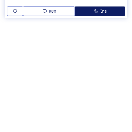
แชท
โทร