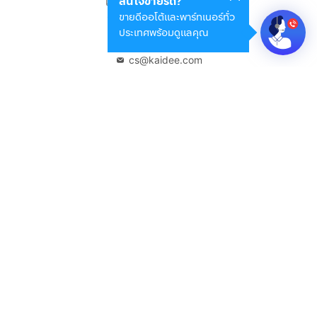
สนใจขายรถ?
แขวงดินแดง เขตดินแดง
ขายดีออโต้และพาร์ทเนอร์ทั่ว
กรุงเทพมหานคร 10400
ประเทศพร้อมดูแลคุณ
02-108-8531
cs@kaidee.com
บริษัทในเครือ
Carro Thailand
Innorithm
Motto Auction
Genie Fintech
เพื่อประสบการณ์ใช้งานที่ดีขึ้น
© 2568 บริษัท เคดี มาร์เก็ตเพลส จำกัด