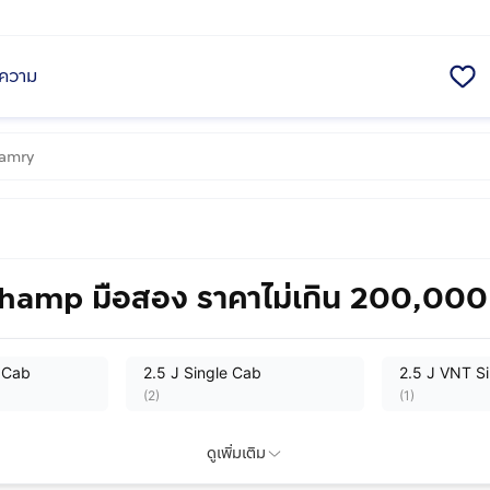
ความ
Champ มือสอง ราคาไม่เกิน 200,00
 Cab
2.5 J Single Cab
2.5 J VNT S
(
2
)
(
1
)
5 E VNT
Double Cab 2.5 E VNT
ดูเพิ่มเติม
Double Cab 
Sportivo
Prerunner TRD Sportivo II
(
1
)