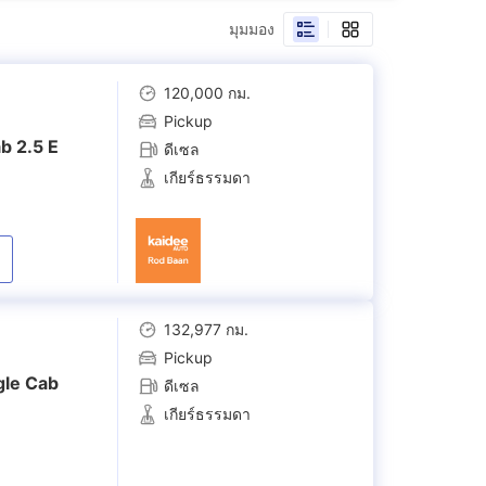
(
1
)
มุมมอง
3.0 G Prerunner
Smart Cab 2.5 E
sary
(
2
)
120,000 กม.
Pickup
b 2.5 E
.5 E VNT
Smart Cab 2.5 E VNT
ดีเซล
RD
Prerunner TRDSportivo
เกียร์ธรรมดา
(
1
)
.7 J
132,977 กม.
Pickup
gle Cab
ดีเซล
เกียร์ธรรมดา