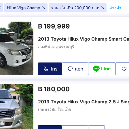
(
1
)
Hilux Vigo Champ
ราคา ไม่เกิน 200,000 บาท
ล้างค่า
Double Cab 
0 G 4WD
Double Cab 3.0 G Prerunner
50thAnniver
(
5
)
฿
199,999
(
1
)
2013 Toyota Hilux Vigo Champ Smart Ca
Smart Cab 2.5 E VNT
Smart Cab 2
 E VNT 4WD
Prerunner
Prerunner T
สองพี่น้อง สุพรรณบุรี
(
4
)
(
1
)
 G VNT
Smart Cab 2.5 J
Smart Cab 2
Line
โทร
แชท
(
1
)
(
1
)
฿
180,000
2013 Toyota Hilux Vigo Champ 2.5 J Sin
เกษตรวิสัย ร้อยเอ็ด