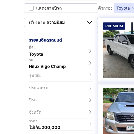
(
2
)
(
2
)
แสดงตามปีรถ
ตัวกรอง:
Toyota
Double Cab 3.0 G
Double Cab 3.
เรียงตาม
ความนิยม
(
1
)
(
1
)
PREMIUM
รายละเอียดรถยนต์
Smart Cab 2.5 E Prerunner
Smart Cab 2.5
ยี่ห้อ
(
1
)
(
1
)
Toyota
รุ่น
Hilux Vigo Champ
Smart Cab 2.5
Smart Cab 2.5 G VNT
Prerunner
รุ่นย่อย
(
1
)
(
1
)
ประเภทรถ
ปีรถ
จังหวัด
ราคา
ไม่เกิน 200,000