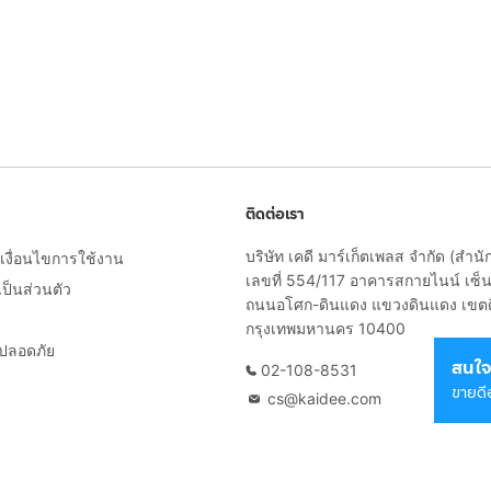
ติดต่อเรา
บริษัท เคดี มาร์เก็ตเพลส จำกัด (สำน
งื่อนไขการใช้งาน
เลขที่ 554/117 อาคารสกายไนน์ เซ็นเ
็นส่วนตัว
ถนนอโศก-ดินแดง แขวงดินแดง เขต
กรุงเทพมหานคร 10400
ยปลอดภัย
สนใจ
02-108-8531
ขายดี
cs@kaidee.com