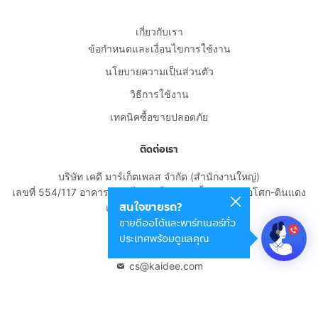
เกี่ยวกับเรา
ข้อกำหนดและเงื่อนไขการใช้งาน
นโยบายความเป็นส่วนตัว
วิธีการใช้งาน
เทคนิคซื้อขายปลอดภัย
ติดต่อเรา
บริษัท เคดี มาร์เก็ตเพลส จำกัด (สำนักงานใหญ่)
เลขที่ 554/117 อาคารสกายไนน์ เซ็นเตอร์ ชั้น 22 ถนนอโศก-ดินแดง
สนใจขายรถ?
แขวงดินแดง เขตดินแดง
ขายดีออโต้และพาร์ทเนอร์ทั่ว
กรุงเทพมหานคร 10400
ประเทศพร้อมดูแลคุณ
02-108-8531
cs@kaidee.com