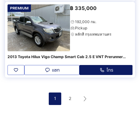
฿
335,000
PREMIUM
192,000 กม.
Pickup
หลักสี่ กรุงเทพมหานคร
2013 Toyota Hilux Vigo Champ Smart Cab 2.5 E VNT Prerunner
TRDSportivo
แชท
โทร
1
2