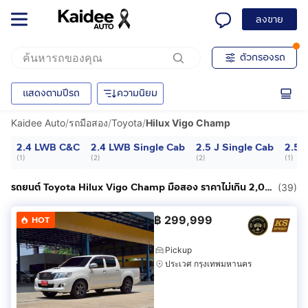
ลงขาย
ตัวกรองรถ
แสดงตามปีรถ
ความนิยม
Kaidee Auto
/
รถมือสอง
/
Toyota
/
Hilux Vigo Champ
2.4 LWB C&C
2.4 LWB Single Cab
2.5 J Single Cab
2.5 
(
1
)
(
2
)
(
2
)
(
1
)
รถยนต์ Toyota Hilux Vigo Champ มือสอง ราคาไม่เกิน 2,000,000฿
(39)
฿
299,999
HOT
Pickup
ประเวศ กรุงเทพมหานคร