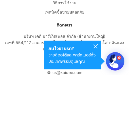
วิธีการใช้งาน
เทคนิคซื้อขายปลอดภัย
ติดต่อเรา
บริษัท เคดี มาร์เก็ตเพลส จำกัด (สำนักงานใหญ่)
เลขที่ 554/117 อาคารสกายไนน์ เซ็นเตอร์ ชั้น 22 ถนนอโศก-ดินแดง
สนใจขายรถ?
แขวงดินแดง เขตดินแดง
ขายดีออโต้และพาร์ทเนอร์ทั่ว
กรุงเทพมหานคร 10400
ประเทศพร้อมดูแลคุณ
02-108-8531
cs@kaidee.com
บริษัทในเครือ
Carro Thailand
Innorithm
Motto Auction