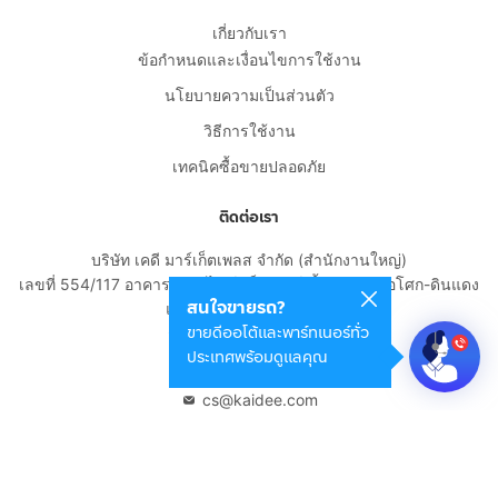
เกี่ยวกับเรา
ข้อกำหนดและเงื่อนไขการใช้งาน
นโยบายความเป็นส่วนตัว
วิธีการใช้งาน
เทคนิคซื้อขายปลอดภัย
ติดต่อเรา
บริษัท เคดี มาร์เก็ตเพลส จำกัด (สำนักงานใหญ่)
เลขที่ 554/117 อาคารสกายไนน์ เซ็นเตอร์ ชั้น 22 ถนนอโศก-ดินแดง
สนใจขายรถ?
แขวงดินแดง เขตดินแดง
ขายดีออโต้และพาร์ทเนอร์ทั่ว
กรุงเทพมหานคร 10400
ประเทศพร้อมดูแลคุณ
02-108-8531
cs@kaidee.com