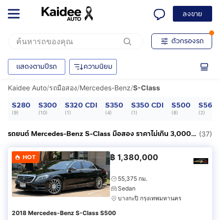
ลงขาย
ตัวกรองรถ
แสดงตามปีรถ
ความนิยม
Kaidee Auto
/
รถมือสอง
/
Mercedes-Benz
/
S-Class
S280
S300
S320 CDI
S350
S350 CDI
S500
S560
(
9
)
(
10
)
(
1
)
(
4
)
(
1
)
(
8
)
(
2
)
รถยนต์ Mercedes-Benz S-Class มือสอง ราคาไม่เกิน 3,000,000฿
(37)
฿
1,380,000
HOT
55,375 กม.
Sedan
บางกะปิ กรุงเทพมหานคร
2018 Mercedes-Benz S-Class S500