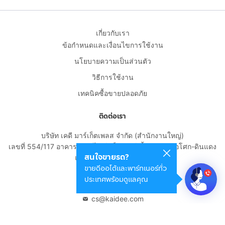
เกี่ยวกับเรา
ข้อกำหนดและเงื่อนไขการใช้งาน
นโยบายความเป็นส่วนตัว
วิธีการใช้งาน
เทคนิคซื้อขายปลอดภัย
ติดต่อเรา
บริษัท เคดี มาร์เก็ตเพลส จำกัด (สำนักงานใหญ่)
เลขที่ 554/117 อาคารสกายไนน์ เซ็นเตอร์ ชั้น 22 ถนนอโศก-ดินแดง
สนใจขายรถ?
แขวงดินแดง เขตดินแดง
ขายดีออโต้และพาร์ทเนอร์ทั่ว
กรุงเทพมหานคร 10400
ประเทศพร้อมดูแลคุณ
02-108-8531
cs@kaidee.com