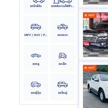
รถใกล้ฉัน
รถพลังงานไฟฟ้า (EV)
HOT
MPV / SUV / PPV
รถกระบะ
รถหรู
รถเล็ก
HOT
รถญี่ปุ่น
รถใหญ่