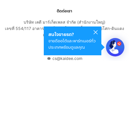
ติดต่อเรา
บริษัท เคดี มาร์เก็ตเพลส จำกัด (สำนักงานใหญ่)
เลขที่ 554/117 อาคารสกายไนน์ เซ็นเตอร์ ชั้น 22 ถนนอโศก-ดินแดง
สนใจขายรถ?
แขวงดินแดง เขตดินแดง
ขายดีออโต้และพาร์ทเนอร์ทั่ว
กรุงเทพมหานคร 10400
ประเทศพร้อมดูแลคุณ
02-108-8531
cs@kaidee.com
บริษัทในเครือ
Carro Thailand
Innorithm
Motto Auction
Genie Fintech