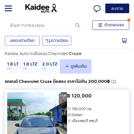
ลงขาย
ตัวกรองรถ
แสดงตามปีรถ
ความนิยม
Kaidee Auto
/
รถมือสอง
/
Chevrolet
/
Cruze
1.8 LT
1.8 LTZ
2.0 LTZ
ดูเพิ่มเติม
(
1
)
(
1
)
(
1
)
รถยนต์ Chevrolet Cruze มือสอง ราคาไม่เกิน 200,000฿
(2)
฿
120,000
160,000 กม.
Sedan
เมืองลพบุรี ลพบุรี