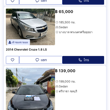
แชท
โทร
฿
65,000
185,500 กม.
Sedan
บางบาล พระนครศรีอยุธยา
เจ้าของขายเอง
2014 Chevrolet Cruze 1.8 LS
แชท
โทร
฿
139,000
199,000 กม.
Sedan
ศรีราชา ชลบุรี