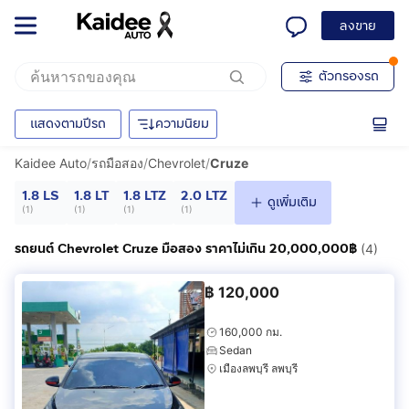
ลงขาย
ตัวกรองรถ
แสดงตามปีรถ
ความนิยม
Kaidee Auto
/
รถมือสอง
/
Chevrolet
/
Cruze
1.8 LS
1.8 LT
1.8 LTZ
2.0 LTZ
ดูเพิ่มเติม
(
1
)
(
1
)
(
1
)
(
1
)
รถยนต์ Chevrolet Cruze มือสอง ราคาไม่เกิน 20,000,000฿
(4)
฿
120,000
160,000 กม.
Sedan
เมืองลพบุรี ลพบุรี