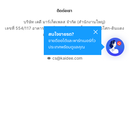
ติดต่อเรา
บริษัท เคดี มาร์เก็ตเพลส จำกัด (สำนักงานใหญ่)
เลขที่ 554/117 อาคารสกายไนน์ เซ็นเตอร์ ชั้น 22 ถนนอโศก-ดินแดง
สนใจขายรถ?
แขวงดินแดง เขตดินแดง
ขายดีออโต้และพาร์ทเนอร์ทั่ว
กรุงเทพมหานคร 10400
ประเทศพร้อมดูแลคุณ
02-108-8531
cs@kaidee.com
บริษัทในเครือ
Carro Thailand
Innorithm
Motto Auction
Genie Fintech