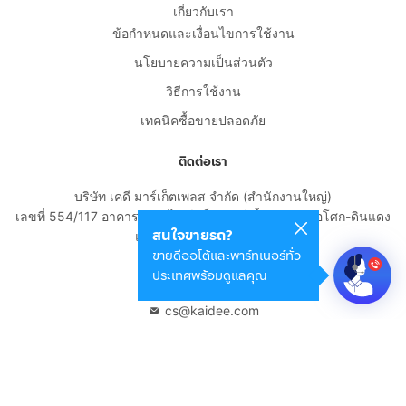
เกี่ยวกับเรา
ข้อกำหนดและเงื่อนไขการใช้งาน
นโยบายความเป็นส่วนตัว
วิธีการใช้งาน
เทคนิคซื้อขายปลอดภัย
ติดต่อเรา
บริษัท เคดี มาร์เก็ตเพลส จำกัด (สำนักงานใหญ่)
เลขที่ 554/117 อาคารสกายไนน์ เซ็นเตอร์ ชั้น 22 ถนนอโศก-ดินแดง
สนใจขายรถ?
แขวงดินแดง เขตดินแดง
ขายดีออโต้และพาร์ทเนอร์ทั่ว
กรุงเทพมหานคร 10400
ประเทศพร้อมดูแลคุณ
02-108-8531
cs@kaidee.com
บริษัทในเครือ