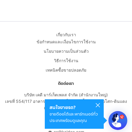
เกี่ยวกับเรา
ข้อกำหนดและเงื่อนไขการใช้งาน
นโยบายความเป็นส่วนตัว
วิธีการใช้งาน
เทคนิคซื้อขายปลอดภัย
ติดต่อเรา
บริษัท เคดี มาร์เก็ตเพลส จำกัด (สำนักงานใหญ่)
เลขที่ 554/117 อาคารสกายไนน์ เซ็นเตอร์ ชั้น 22 ถนนอโศก-ดินแดง
สนใจขายรถ?
แขวงดินแดง เขตดินแดง
ขายดีออโต้และพาร์ทเนอร์ทั่ว
กรุงเทพมหานคร 10400
ประเทศพร้อมดูแลคุณ
02-108-8531
cs@kaidee.com